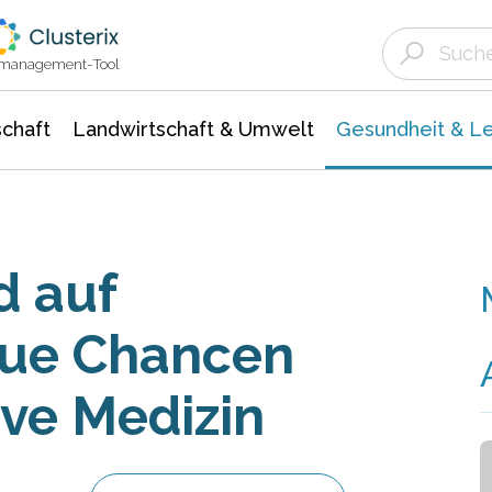
Landwirtschaft & Umwelt
Gesundheit &
Agrar- Forstwissenschaften
Biowissenschafte
Unternehmensmeldungen
Ökologie Umwelt- Naturschutz
ktmanagement-Tool
chaft
Landwirtschaft & Umwelt
Gesundheit & L
d auf
eue Chancen
ive Medizin