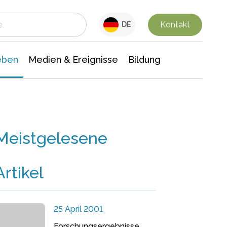
 Leben
Medien & Ereignisse
Interdisziplinäre Forschung
Veranstaltungsnachrichten
n Chemie
Gesellschaftswissenschaften
Kontakt
DE
eben
Medien & Ereignisse
Bildung
Meistgelesene
Artikel
25 April 2001
Forschungsergebnisse