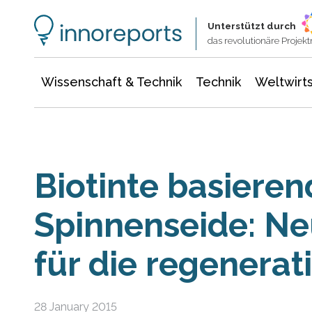
Wissenschaft & Technik
Informationstechnologie
Energie & Elektrotechnik
Unterstützt durch
das revolutionäre Proje
Wissenschaft & Technik
Technik
Weltwirts
Biotinte basieren
Spinnenseide: N
für die regenerat
28 January 2015