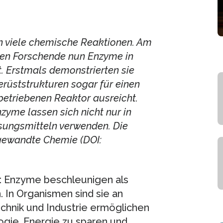
n viele chemische Reaktionen. Am
aben Forschende nun Enzyme in
. Erstmals demonstrierten sie
erüststrukturen sogar für einen
betriebenen Reaktor ausreicht.
zyme lassen sich nicht nur in
sungsmitteln verwenden. Die
ngewandte Chemie (DOI:
e: Enzyme beschleunigen als
 In Organismen sind sie an
echnik und Industrie ermöglichen
gie, Energie zu sparen und