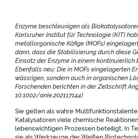
Enzyme beschleunigen als Biokatalysatore
Karlsruher Institut für Technologie (KIT) h
metallorganische Käfige (MOFs) eingelagert
dann, dass die Stabilisierung durch diese G
Einsatz der Enzyme in einem kontinuierlich 
Ebenfalls neu: Die in MOFs eingelagerten En
wässrigen, sondern auch in organischen Lö
Forschenden berichten in der Zeitschrift A
10.1002/anie.202117144)
Sie gelten als wahre Multifunktionstalent
Katalysatoren viele chemische Reaktionen.
lebenswichtigen Prozessen beteiligt. In T
sie als Werkzeuge der Weißen Biotechnolo