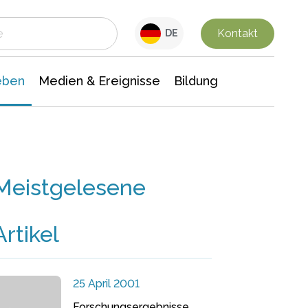
 Leben
Medien & Ereignisse
Interdisziplinäre Forschung
Veranstaltungsnachrichten
n Chemie
Gesellschaftswissenschaften
Kontakt
DE
eben
Medien & Ereignisse
Bildung
Meistgelesene
Artikel
25 April 2001
Forschungsergebnisse