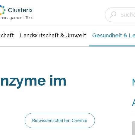
Landwirtschaft & Umwelt
Gesundheit &
Agrar- Forstwissenschaften
Biowissenschafte
Unternehmensmeldungen
Ökologie Umwelt- Naturschutz
ktmanagement-Tool
chaft
Landwirtschaft & Umwelt
Gesundheit & L
Enzyme im
Biowissenschaften Chemie