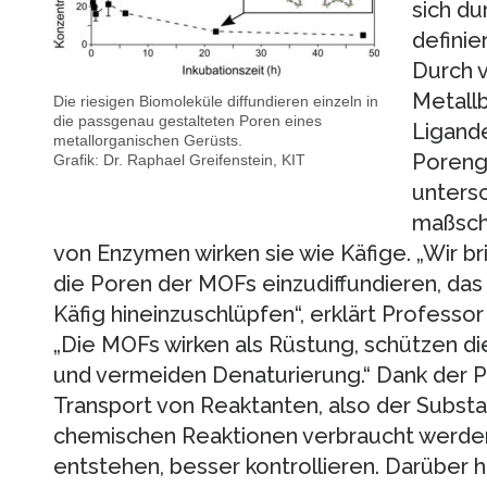
sich du
defini
Durch 
Metall
Die riesigen Biomoleküle diffundieren einzeln in
die passgenau gestalteten Poren eines
Ligande
metallorganischen Gerüsts.
Poreng
Grafik: Dr. Raphael Greifenstein, KIT
unters
maßschn
von Enzymen wirken sie wie Käfige. „Wir br
die Poren der MOFs einzudiffundieren, das h
Käfig hineinzuschlüpfen“, erklärt Professor 
„Die MOFs wirken als Rüstung, schützen d
und vermeiden Denaturierung.“ Dank der Po
Transport von Reaktanten, also der Subst
chemischen Reaktionen verbraucht werden
entstehen, besser kontrollieren. Darüber 