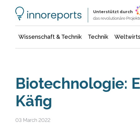
Wissenschaft & Technik
Informationstechnologie
Energie & Elektrotechnik
Unterstützt durch
das revolutionäre Proje
Wissenschaft & Technik
Technik
Weltwirts
Biotechnologie: 
Käfig
03 March 2022