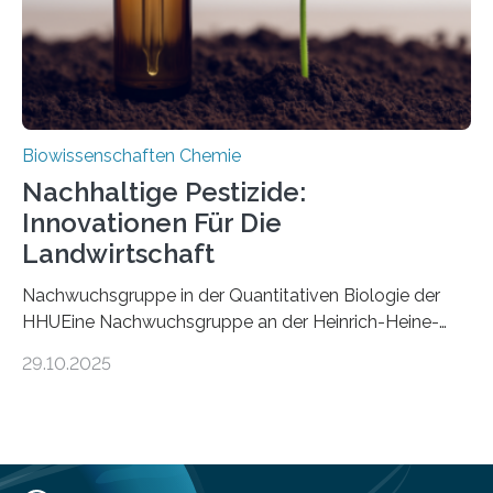
Mückenlarve aus dem Mesozoikum dar, denn…
Biowissenschaften Chemie
Nachhaltige Pestizide:
Innovationen Für Die
Landwirtschaft
Nachwuchsgruppe in der Quantitativen Biologie der
HHUEine Nachwuchsgruppe an der Heinrich-Heine-
Universität Düsseldorf (HHU) wird in den kommenden
29.10.2025
fünf Jahren erforschen, wie Bakterien auf
biotechnologischem Weg ein ökologisch verträgliches
Pestizid erzeugen können. Der Wirkstoff stammt dabei
ursprünglich aus einer Pflanze, der Dalmatinischen
Insektenblume. Das Bundesministerium für Forschung,