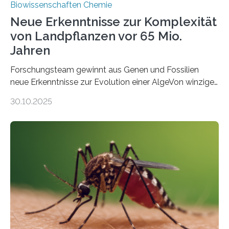
Biowissenschaften Chemie
Neue Erkenntnisse zur Komplexität
von Landpflanzen vor 65 Mio.
Jahren
Forschungsteam gewinnt aus Genen und Fossilien
neue Erkenntnisse zur Evolution einer AlgeVon winzigen
Moosen über filigrane Farne bis zu riesigen Bäumen –
30.10.2025
Landpflanzen zählen zu den komplexesten
fotosynthetischen Organismen der Erde. Ihre
Geschichte beginnt jedoch eher unscheinbar: bei
Grünalgen, die vor Hunderten von Millionen Jahren
lebten. Unter den Vorfahren sticht eine Gruppe heraus,
die noch heute in der Natur vorkommt: die
Süßwasseralge Coleochaetophyceae. Einige Arten
dieser Gruppe bilden aus Zellfäden dichte Geflechte
mit scheibenförmiger Gestalt. Was auffällig ist: Die
nächsten…