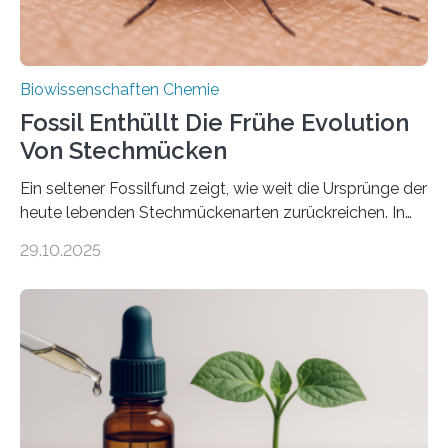
Biowissenschaften Chemie
Fossil Enthüllt Die Frühe Evolution
Von Stechmücken
Ein seltener Fossilfund zeigt, wie weit die Ursprünge der
heute lebenden Stechmückenarten zurückreichen. In
99 Millionen Jahre altem Bernstein entdeckten LMU-
29.10.2025
Forschende die bisher älteste bekannte Stechmücken-
Larve. Das kreidezeitliche Fossil stammt aus der
Region Kachin in Myanmar und hat sich in
ausgezeichnetem Zustand erhalten. Es konnte als neue
Art einer neuen Gattung beschrieben werden und trägt
nun den Namen Cretosabethes primaevus. Dieser erste
fossile Nachweis einer Stechmückenlarve in Bernstein
stellt gleichzeitig den ersten Fossilfund einer