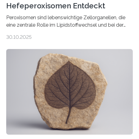
Hefeperoxisomen Entdeckt
Peroxisomen sind lebenswichtige Zellorganellen, die
eine zentrale Rolle im Lipidstoffwechsel und bei der
Entgiftung von Zellen spielen. Damit sie ihre Aufgaben
30.10.2025
erfüllen können, müssen zahlreiche Enzyme präzise in
ihr Inneres transportiert werden. Ein Forschungsteam
der Ruhr-Universität Bochum um Prof. Dr. Ralf Erdmann
und Dr. Ismaila Francis Yusuf hat nun einen bislang
unbekannten Qualitätskontrollmechanismus des
peroxisomalen Proteintransports in der Bäckerhefe
Saccharomyces cerevisiae entdeckt, der für die
Funktionsfähigkeit der Organellen entscheidend ist. Die
Studie wurde am 28. Oktober 2025 in der
Fachzeitschrift…