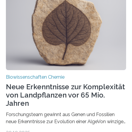
und Dr. Ismaila Francis Yusuf hat nun einen bislang
unbekannten Qualitätskontrollmechanismus des
peroxisomalen Proteintransports in der Bäckerhefe
Saccharomyces cerevisiae entdeckt, der für die
Funktionsfähigkeit der Organellen entscheidend ist. Die
Studie wurde am 28. Oktober 2025 in der
Fachzeitschrift…
Biowissenschaften Chemie
Neue Erkenntnisse zur Komplexität
von Landpflanzen vor 65 Mio.
Jahren
Forschungsteam gewinnt aus Genen und Fossilien
neue Erkenntnisse zur Evolution einer AlgeVon winzigen
Moosen über filigrane Farne bis zu riesigen Bäumen –