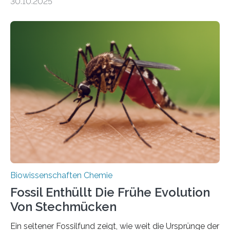
30.10.2025
Landpflanzen zählen zu den komplexesten
fotosynthetischen Organismen der Erde. Ihre
Geschichte beginnt jedoch eher unscheinbar: bei
Grünalgen, die vor Hunderten von Millionen Jahren
lebten. Unter den Vorfahren sticht eine Gruppe heraus,
die noch heute in der Natur vorkommt: die
Süßwasseralge Coleochaetophyceae. Einige Arten
dieser Gruppe bilden aus Zellfäden dichte Geflechte
mit scheibenförmiger Gestalt. Was auffällig ist: Die
nächsten…
Biowissenschaften Chemie
Fossil Enthüllt Die Frühe Evolution
Von Stechmücken
Ein seltener Fossilfund zeigt, wie weit die Ursprünge der