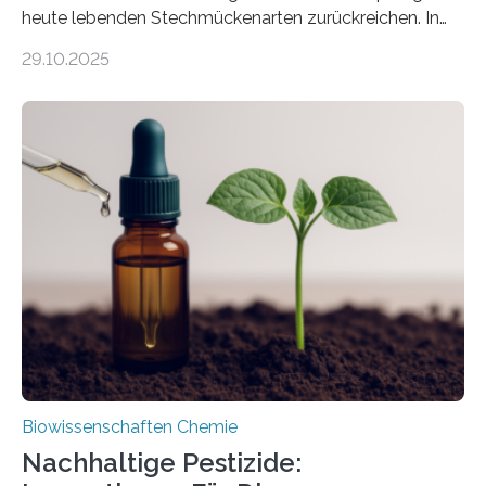
heute lebenden Stechmückenarten zurückreichen. In
99 Millionen Jahre altem Bernstein entdeckten LMU-
29.10.2025
Forschende die bisher älteste bekannte Stechmücken-
Larve. Das kreidezeitliche Fossil stammt aus der
Region Kachin in Myanmar und hat sich in
ausgezeichnetem Zustand erhalten. Es konnte als neue
Art einer neuen Gattung beschrieben werden und trägt
nun den Namen Cretosabethes primaevus. Dieser erste
fossile Nachweis einer Stechmückenlarve in Bernstein
stellt gleichzeitig den ersten Fossilfund einer
Mückenlarve aus dem Mesozoikum dar, denn…
Biowissenschaften Chemie
Nachhaltige Pestizide: