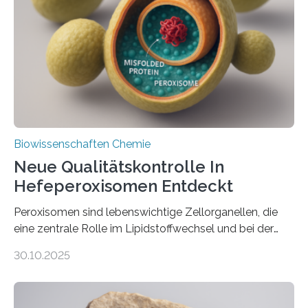
Biowissenschaften Chemie
Neue Qualitätskontrolle In
Hefeperoxisomen Entdeckt
Peroxisomen sind lebenswichtige Zellorganellen, die
eine zentrale Rolle im Lipidstoffwechsel und bei der
Entgiftung von Zellen spielen. Damit sie ihre Aufgaben
30.10.2025
erfüllen können, müssen zahlreiche Enzyme präzise in
ihr Inneres transportiert werden. Ein Forschungsteam
der Ruhr-Universität Bochum um Prof. Dr. Ralf Erdmann