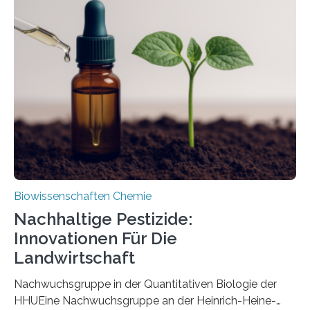
Region Kachin in Myanmar und hat sich in
ausgezeichnetem Zustand erhalten. Es konnte als neue
Art einer neuen Gattung beschrieben werden und trägt
nun den Namen Cretosabethes primaevus. Dieser erste
fossile Nachweis einer Stechmückenlarve in Bernstein
stellt gleichzeitig den ersten Fossilfund einer
Mückenlarve aus dem Mesozoikum dar, denn…
Biowissenschaften Chemie
Nachhaltige Pestizide:
Innovationen Für Die
Landwirtschaft
Nachwuchsgruppe in der Quantitativen Biologie der
HHUEine Nachwuchsgruppe an der Heinrich-Heine-