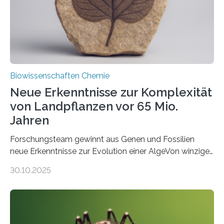
Studie wurde am 28. Oktober 2025 in der
Fachzeitschrift…
Biowissenschaften Chemie
Neue Erkenntnisse zur Komplexität
von Landpflanzen vor 65 Mio.
Jahren
Forschungsteam gewinnt aus Genen und Fossilien
neue Erkenntnisse zur Evolution einer AlgeVon winzigen
Moosen über filigrane Farne bis zu riesigen Bäumen –
30.10.2025
Landpflanzen zählen zu den komplexesten
fotosynthetischen Organismen der Erde. Ihre
Geschichte beginnt jedoch eher unscheinbar: bei
Grünalgen, die vor Hunderten von Millionen Jahren
lebten. Unter den Vorfahren sticht eine Gruppe heraus,