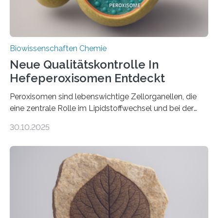
Biowissenschaften Chemie
Neue Qualitätskontrolle In
Hefeperoxisomen Entdeckt
Peroxisomen sind lebenswichtige Zellorganellen, die
eine zentrale Rolle im Lipidstoffwechsel und bei der
Entgiftung von Zellen spielen. Damit sie ihre Aufgaben
30.10.2025
erfüllen können, müssen zahlreiche Enzyme präzise in
ihr Inneres transportiert werden. Ein Forschungsteam
der Ruhr-Universität Bochum um Prof. Dr. Ralf Erdmann
und Dr. Ismaila Francis Yusuf hat nun einen bislang
unbekannten Qualitätskontrollmechanismus des
peroxisomalen Proteintransports in der Bäckerhefe
Saccharomyces cerevisiae entdeckt, der für die
Funktionsfähigkeit der Organellen entscheidend ist. Die