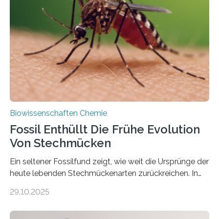
die noch heute in der Natur vorkommt: die
Süßwasseralge Coleochaetophyceae. Einige Arten
dieser Gruppe bilden aus Zellfäden dichte Geflechte
mit scheibenförmiger Gestalt. Was auffällig ist: Die
nächsten…
Biowissenschaften Chemie
Fossil Enthüllt Die Frühe Evolution
Von Stechmücken
Ein seltener Fossilfund zeigt, wie weit die Ursprünge der
heute lebenden Stechmückenarten zurückreichen. In
99 Millionen Jahre altem Bernstein entdeckten LMU-
29.10.2025
Forschende die bisher älteste bekannte Stechmücken-
Larve. Das kreidezeitliche Fossil stammt aus der