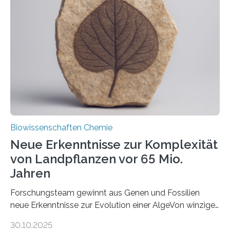
unbekannten Qualitätskontrollmechanismus des
peroxisomalen Proteintransports in der Bäckerhefe
Saccharomyces cerevisiae entdeckt, der für die
Funktionsfähigkeit der Organellen entscheidend ist. Die
Studie wurde am 28. Oktober 2025 in der
Fachzeitschrift…
Biowissenschaften Chemie
Neue Erkenntnisse zur Komplexität
von Landpflanzen vor 65 Mio.
Jahren
Forschungsteam gewinnt aus Genen und Fossilien
neue Erkenntnisse zur Evolution einer AlgeVon winzigen
Moosen über filigrane Farne bis zu riesigen Bäumen –
30.10.2025
Landpflanzen zählen zu den komplexesten