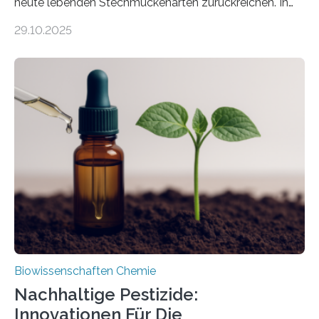
heute lebenden Stechmückenarten zurückreichen. In
99 Millionen Jahre altem Bernstein entdeckten LMU-
29.10.2025
Forschende die bisher älteste bekannte Stechmücken-
Larve. Das kreidezeitliche Fossil stammt aus der
Region Kachin in Myanmar und hat sich in
ausgezeichnetem Zustand erhalten. Es konnte als neue
Art einer neuen Gattung beschrieben werden und trägt
nun den Namen Cretosabethes primaevus. Dieser erste
fossile Nachweis einer Stechmückenlarve in Bernstein
stellt gleichzeitig den ersten Fossilfund einer
Mückenlarve aus dem Mesozoikum dar, denn…
Biowissenschaften Chemie
Nachhaltige Pestizide:
Innovationen Für Die