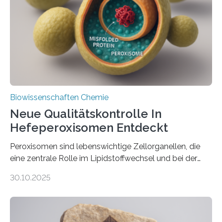
Biowissenschaften Chemie
Neue Qualitätskontrolle In
Hefeperoxisomen Entdeckt
Peroxisomen sind lebenswichtige Zellorganellen, die
eine zentrale Rolle im Lipidstoffwechsel und bei der
Entgiftung von Zellen spielen. Damit sie ihre Aufgaben
30.10.2025
erfüllen können, müssen zahlreiche Enzyme präzise in
ihr Inneres transportiert werden. Ein Forschungsteam
der Ruhr-Universität Bochum um Prof. Dr. Ralf Erdmann
und Dr. Ismaila Francis Yusuf hat nun einen bislang