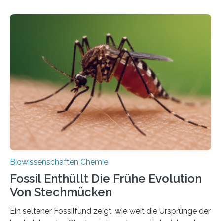
fotosynthetischen Organismen der Erde. Ihre
Geschichte beginnt jedoch eher unscheinbar: bei
Grünalgen, die vor Hunderten von Millionen Jahren
lebten. Unter den Vorfahren sticht eine Gruppe heraus,
die noch heute in der Natur vorkommt: die
Süßwasseralge Coleochaetophyceae. Einige Arten
dieser Gruppe bilden aus Zellfäden dichte Geflechte
mit scheibenförmiger Gestalt. Was auffällig ist: Die
nächsten…
Biowissenschaften Chemie
Fossil Enthüllt Die Frühe Evolution
Von Stechmücken
Ein seltener Fossilfund zeigt, wie weit die Ursprünge der