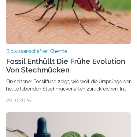
dieser Gruppe bilden aus Zellfäden dichte Geflechte
mit scheibenförmiger Gestalt. Was auffällig ist: Die
nächsten…
Biowissenschaften Chemie
Fossil Enthüllt Die Frühe Evolution
Von Stechmücken
Ein seltener Fossilfund zeigt, wie weit die Ursprünge der
heute lebenden Stechmückenarten zurückreichen. In
99 Millionen Jahre altem Bernstein entdeckten LMU-
29.10.2025
Forschende die bisher älteste bekannte Stechmücken-
Larve. Das kreidezeitliche Fossil stammt aus der
Region Kachin in Myanmar und hat sich in
ausgezeichnetem Zustand erhalten. Es konnte als neue
Art einer neuen Gattung beschrieben werden und trägt