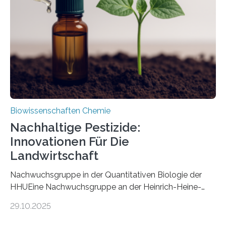
nun den Namen Cretosabethes primaevus. Dieser erste
fossile Nachweis einer Stechmückenlarve in Bernstein
stellt gleichzeitig den ersten Fossilfund einer
Mückenlarve aus dem Mesozoikum dar, denn…
Biowissenschaften Chemie
Nachhaltige Pestizide:
Innovationen Für Die
Landwirtschaft
Nachwuchsgruppe in der Quantitativen Biologie der
HHUEine Nachwuchsgruppe an der Heinrich-Heine-
Universität Düsseldorf (HHU) wird in den kommenden
29.10.2025
fünf Jahren erforschen, wie Bakterien auf
biotechnologischem Weg ein ökologisch verträgliches