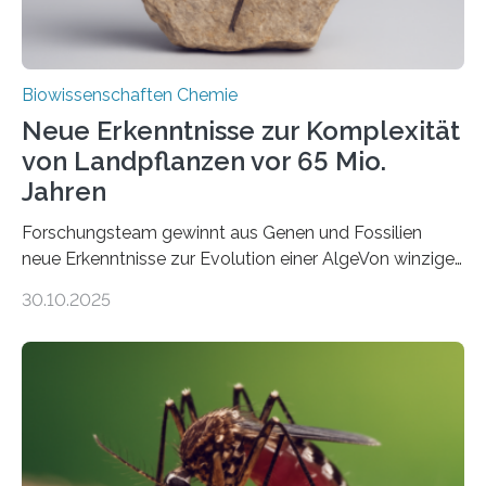
Biowissenschaften Chemie
Neue Erkenntnisse zur Komplexität
von Landpflanzen vor 65 Mio.
Jahren
Forschungsteam gewinnt aus Genen und Fossilien
neue Erkenntnisse zur Evolution einer AlgeVon winzigen
Moosen über filigrane Farne bis zu riesigen Bäumen –
30.10.2025
Landpflanzen zählen zu den komplexesten
fotosynthetischen Organismen der Erde. Ihre
Geschichte beginnt jedoch eher unscheinbar: bei
Grünalgen, die vor Hunderten von Millionen Jahren
lebten. Unter den Vorfahren sticht eine Gruppe heraus,
die noch heute in der Natur vorkommt: die
Süßwasseralge Coleochaetophyceae. Einige Arten