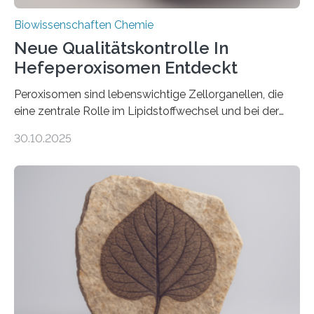
Biowissenschaften Chemie
Neue Qualitätskontrolle In
Hefeperoxisomen Entdeckt
Peroxisomen sind lebenswichtige Zellorganellen, die
eine zentrale Rolle im Lipidstoffwechsel und bei der
Entgiftung von Zellen spielen. Damit sie ihre Aufgaben
30.10.2025
erfüllen können, müssen zahlreiche Enzyme präzise in
ihr Inneres transportiert werden. Ein Forschungsteam
der Ruhr-Universität Bochum um Prof. Dr. Ralf Erdmann
und Dr. Ismaila Francis Yusuf hat nun einen bislang
unbekannten Qualitätskontrollmechanismus des
peroxisomalen Proteintransports in der Bäckerhefe
Saccharomyces cerevisiae entdeckt, der für die
Funktionsfähigkeit der Organellen entscheidend ist. Die
Studie wurde am 28. Oktober 2025 in der
Fachzeitschrift…