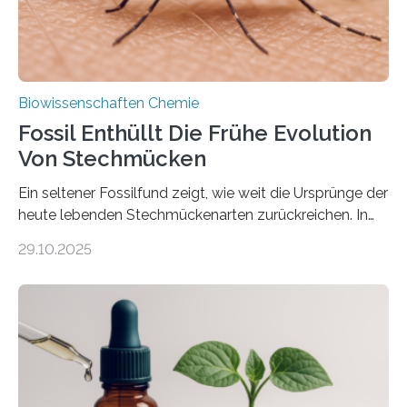
nächsten…
Biowissenschaften Chemie
Fossil Enthüllt Die Frühe Evolution
Von Stechmücken
Ein seltener Fossilfund zeigt, wie weit die Ursprünge der
heute lebenden Stechmückenarten zurückreichen. In
99 Millionen Jahre altem Bernstein entdeckten LMU-
29.10.2025
Forschende die bisher älteste bekannte Stechmücken-
Larve. Das kreidezeitliche Fossil stammt aus der
Region Kachin in Myanmar und hat sich in
ausgezeichnetem Zustand erhalten. Es konnte als neue
Art einer neuen Gattung beschrieben werden und trägt
nun den Namen Cretosabethes primaevus. Dieser erste
fossile Nachweis einer Stechmückenlarve in Bernstein