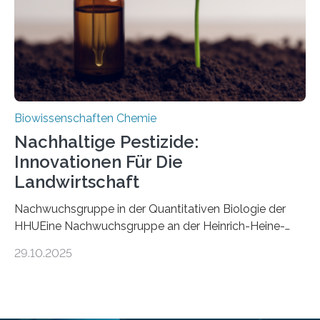
stellt gleichzeitig den ersten Fossilfund einer
Mückenlarve aus dem Mesozoikum dar, denn…
Biowissenschaften Chemie
Nachhaltige Pestizide:
Innovationen Für Die
Landwirtschaft
Nachwuchsgruppe in der Quantitativen Biologie der
HHUEine Nachwuchsgruppe an der Heinrich-Heine-
Universität Düsseldorf (HHU) wird in den kommenden
29.10.2025
fünf Jahren erforschen, wie Bakterien auf
biotechnologischem Weg ein ökologisch verträgliches
Pestizid erzeugen können. Der Wirkstoff stammt dabei
ursprünglich aus einer Pflanze, der Dalmatinischen