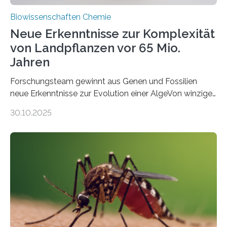
Biowissenschaften Chemie
Neue Erkenntnisse zur Komplexität
von Landpflanzen vor 65 Mio.
Jahren
Forschungsteam gewinnt aus Genen und Fossilien
neue Erkenntnisse zur Evolution einer AlgeVon winzigen
Moosen über filigrane Farne bis zu riesigen Bäumen –
30.10.2025
Landpflanzen zählen zu den komplexesten
fotosynthetischen Organismen der Erde. Ihre
Geschichte beginnt jedoch eher unscheinbar: bei
Grünalgen, die vor Hunderten von Millionen Jahren
lebten. Unter den Vorfahren sticht eine Gruppe heraus,
die noch heute in der Natur vorkommt: die
Süßwasseralge Coleochaetophyceae. Einige Arten
dieser Gruppe bilden aus Zellfäden dichte Geflechte
mit scheibenförmiger Gestalt. Was auffällig ist: Die