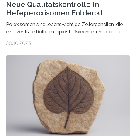
Neue Qualitätskontrolle In
Hefeperoxisomen Entdeckt
Peroxisomen sind lebenswichtige Zellorganellen, die
eine zentrale Rolle im Lipidstoffwechsel und bei der
Entgiftung von Zellen spielen. Damit sie ihre Aufgaben
30.10.2025
erfüllen können, müssen zahlreiche Enzyme präzise in
ihr Inneres transportiert werden. Ein Forschungsteam
der Ruhr-Universität Bochum um Prof. Dr. Ralf Erdmann
und Dr. Ismaila Francis Yusuf hat nun einen bislang
unbekannten Qualitätskontrollmechanismus des
peroxisomalen Proteintransports in der Bäckerhefe
Saccharomyces cerevisiae entdeckt, der für die
Funktionsfähigkeit der Organellen entscheidend ist. Die
Studie wurde am 28. Oktober 2025 in der
Fachzeitschrift…