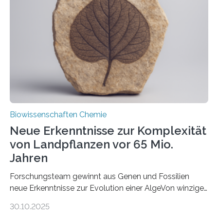
unbekannten Qualitätskontrollmechanismus des
peroxisomalen Proteintransports in der Bäckerhefe
Saccharomyces cerevisiae entdeckt, der für die
Funktionsfähigkeit der Organellen entscheidend ist. Die
Studie wurde am 28. Oktober 2025 in der
Fachzeitschrift…
Biowissenschaften Chemie
Neue Erkenntnisse zur Komplexität
von Landpflanzen vor 65 Mio.
Jahren
Forschungsteam gewinnt aus Genen und Fossilien
neue Erkenntnisse zur Evolution einer AlgeVon winzigen
Moosen über filigrane Farne bis zu riesigen Bäumen –
30.10.2025
Landpflanzen zählen zu den komplexesten