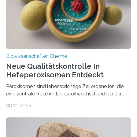
Biowissenschaften Chemie
Neue Qualitätskontrolle In
Hefeperoxisomen Entdeckt
Peroxisomen sind lebenswichtige Zellorganellen, die
eine zentrale Rolle im Lipidstoffwechsel und bei der
Entgiftung von Zellen spielen. Damit sie ihre Aufgaben
30.10.2025
erfüllen können, müssen zahlreiche Enzyme präzise in
ihr Inneres transportiert werden. Ein Forschungsteam
der Ruhr-Universität Bochum um Prof. Dr. Ralf Erdmann
und Dr. Ismaila Francis Yusuf hat nun einen bislang