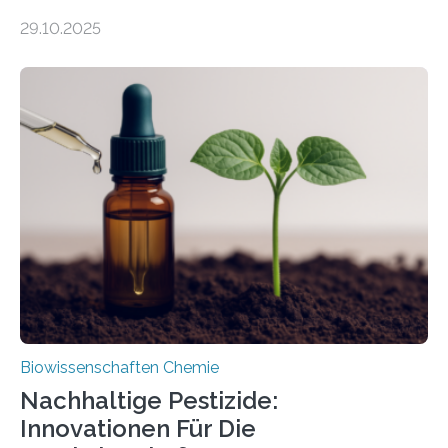
99 Millionen Jahre altem Bernstein entdeckten LMU-
29.10.2025
Forschende die bisher älteste bekannte Stechmücken-
Larve. Das kreidezeitliche Fossil stammt aus der
Region Kachin in Myanmar und hat sich in
ausgezeichnetem Zustand erhalten. Es konnte als neue
Art einer neuen Gattung beschrieben werden und trägt
nun den Namen Cretosabethes primaevus. Dieser erste
fossile Nachweis einer Stechmückenlarve in Bernstein
stellt gleichzeitig den ersten Fossilfund einer
Mückenlarve aus dem Mesozoikum dar, denn…
Biowissenschaften Chemie
Nachhaltige Pestizide:
Innovationen Für Die