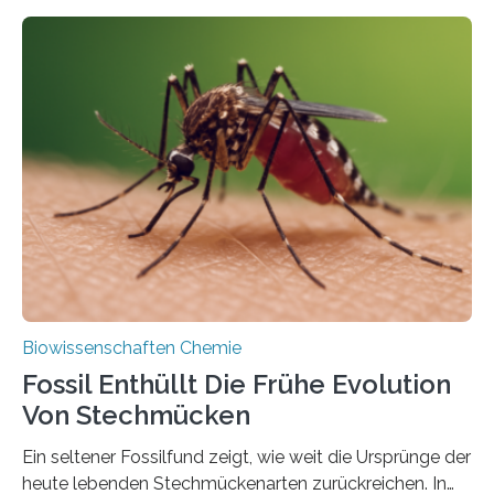
fotosynthetischen Organismen der Erde. Ihre
Geschichte beginnt jedoch eher unscheinbar: bei
Grünalgen, die vor Hunderten von Millionen Jahren
lebten. Unter den Vorfahren sticht eine Gruppe heraus,
die noch heute in der Natur vorkommt: die
Süßwasseralge Coleochaetophyceae. Einige Arten
dieser Gruppe bilden aus Zellfäden dichte Geflechte
mit scheibenförmiger Gestalt. Was auffällig ist: Die
nächsten…
Biowissenschaften Chemie
Fossil Enthüllt Die Frühe Evolution
Von Stechmücken
Ein seltener Fossilfund zeigt, wie weit die Ursprünge der
heute lebenden Stechmückenarten zurückreichen. In