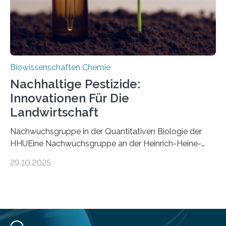
Biowissenschaften Chemie
Nachhaltige Pestizide:
Innovationen Für Die
Landwirtschaft
Nachwuchsgruppe in der Quantitativen Biologie der
HHUEine Nachwuchsgruppe an der Heinrich-Heine-
Universität Düsseldorf (HHU) wird in den kommenden
29.10.2025
fünf Jahren erforschen, wie Bakterien auf
biotechnologischem Weg ein ökologisch verträgliches
Pestizid erzeugen können. Der Wirkstoff stammt dabei
ursprünglich aus einer Pflanze, der Dalmatinischen
Insektenblume. Das Bundesministerium für Forschung,