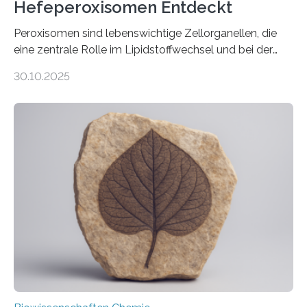
Hefeperoxisomen Entdeckt
Peroxisomen sind lebenswichtige Zellorganellen, die
eine zentrale Rolle im Lipidstoffwechsel und bei der
Entgiftung von Zellen spielen. Damit sie ihre Aufgaben
30.10.2025
erfüllen können, müssen zahlreiche Enzyme präzise in
ihr Inneres transportiert werden. Ein Forschungsteam
der Ruhr-Universität Bochum um Prof. Dr. Ralf Erdmann
und Dr. Ismaila Francis Yusuf hat nun einen bislang
unbekannten Qualitätskontrollmechanismus des
peroxisomalen Proteintransports in der Bäckerhefe
Saccharomyces cerevisiae entdeckt, der für die
Funktionsfähigkeit der Organellen entscheidend ist. Die
Studie wurde am 28. Oktober 2025 in der
Fachzeitschrift…