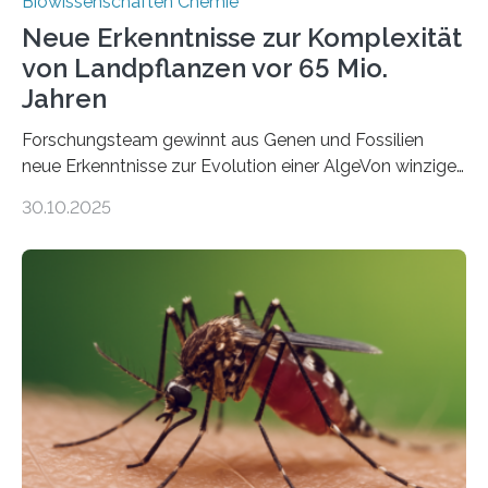
Biowissenschaften Chemie
Neue Erkenntnisse zur Komplexität
von Landpflanzen vor 65 Mio.
Jahren
Forschungsteam gewinnt aus Genen und Fossilien
neue Erkenntnisse zur Evolution einer AlgeVon winzigen
Moosen über filigrane Farne bis zu riesigen Bäumen –
30.10.2025
Landpflanzen zählen zu den komplexesten
fotosynthetischen Organismen der Erde. Ihre
Geschichte beginnt jedoch eher unscheinbar: bei
Grünalgen, die vor Hunderten von Millionen Jahren
lebten. Unter den Vorfahren sticht eine Gruppe heraus,
die noch heute in der Natur vorkommt: die
Süßwasseralge Coleochaetophyceae. Einige Arten
dieser Gruppe bilden aus Zellfäden dichte Geflechte
mit scheibenförmiger Gestalt. Was auffällig ist: Die
nächsten…