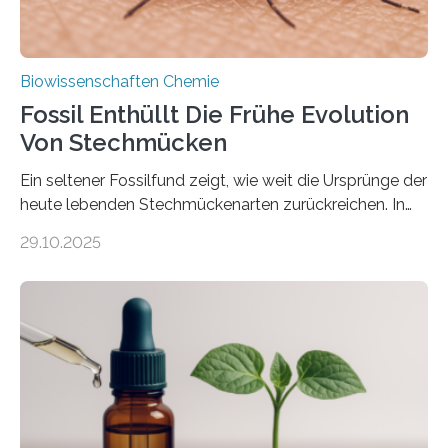
Biowissenschaften Chemie
Fossil Enthüllt Die Frühe Evolution
Von Stechmücken
Ein seltener Fossilfund zeigt, wie weit die Ursprünge der
heute lebenden Stechmückenarten zurückreichen. In
99 Millionen Jahre altem Bernstein entdeckten LMU-
29.10.2025
Forschende die bisher älteste bekannte Stechmücken-
Larve. Das kreidezeitliche Fossil stammt aus der
Region Kachin in Myanmar und hat sich in
ausgezeichnetem Zustand erhalten. Es konnte als neue
Art einer neuen Gattung beschrieben werden und trägt
nun den Namen Cretosabethes primaevus. Dieser erste
fossile Nachweis einer Stechmückenlarve in Bernstein
stellt gleichzeitig den ersten Fossilfund einer
Mückenlarve aus dem Mesozoikum dar, denn…