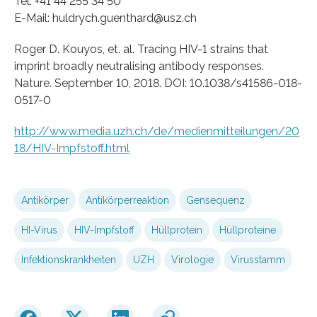
Tel. +41 44 255 34 50
E-Mail: huldrych.guenthard@usz.ch
Roger D. Kouyos, et. al. Tracing HIV-1 strains that
imprint broadly neutralising antibody responses.
Nature. September 10, 2018. DOI: 10.1038/s41586-018-
0517-0
http://www.media.uzh.ch/de/medienmitteilungen/20
18/HIV-Impfstoff.html
Antikörper
Antikörperreaktion
Gensequenz
HI-Virus
HIV-Impfstoff
Hüllprotein
Hüllproteine
Infektionskrankheiten
UZH
Virologie
Virusstamm