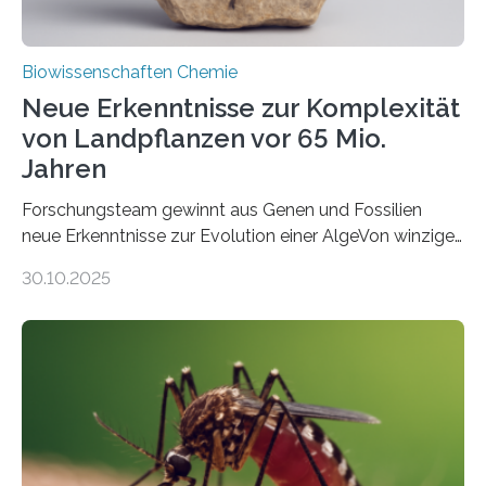
Biowissenschaften Chemie
Neue Erkenntnisse zur Komplexität
von Landpflanzen vor 65 Mio.
Jahren
Forschungsteam gewinnt aus Genen und Fossilien
neue Erkenntnisse zur Evolution einer AlgeVon winzigen
Moosen über filigrane Farne bis zu riesigen Bäumen –
30.10.2025
Landpflanzen zählen zu den komplexesten
fotosynthetischen Organismen der Erde. Ihre
Geschichte beginnt jedoch eher unscheinbar: bei
Grünalgen, die vor Hunderten von Millionen Jahren
lebten. Unter den Vorfahren sticht eine Gruppe heraus,
die noch heute in der Natur vorkommt: die
Süßwasseralge Coleochaetophyceae. Einige Arten
dieser Gruppe bilden aus Zellfäden dichte Geflechte