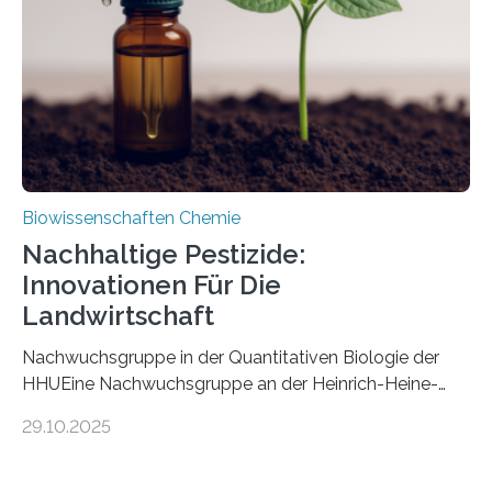
fossile Nachweis einer Stechmückenlarve in Bernstein
stellt gleichzeitig den ersten Fossilfund einer
Mückenlarve aus dem Mesozoikum dar, denn…
Biowissenschaften Chemie
Nachhaltige Pestizide:
Innovationen Für Die
Landwirtschaft
Nachwuchsgruppe in der Quantitativen Biologie der
HHUEine Nachwuchsgruppe an der Heinrich-Heine-
Universität Düsseldorf (HHU) wird in den kommenden
29.10.2025
fünf Jahren erforschen, wie Bakterien auf
biotechnologischem Weg ein ökologisch verträgliches
Pestizid erzeugen können. Der Wirkstoff stammt dabei