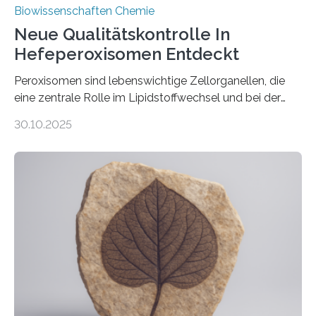
Biowissenschaften Chemie
Neue Qualitätskontrolle In
Hefeperoxisomen Entdeckt
Peroxisomen sind lebenswichtige Zellorganellen, die
eine zentrale Rolle im Lipidstoffwechsel und bei der
Entgiftung von Zellen spielen. Damit sie ihre Aufgaben
30.10.2025
erfüllen können, müssen zahlreiche Enzyme präzise in
ihr Inneres transportiert werden. Ein Forschungsteam
der Ruhr-Universität Bochum um Prof. Dr. Ralf Erdmann
und Dr. Ismaila Francis Yusuf hat nun einen bislang
unbekannten Qualitätskontrollmechanismus des
peroxisomalen Proteintransports in der Bäckerhefe
Saccharomyces cerevisiae entdeckt, der für die
Funktionsfähigkeit der Organellen entscheidend ist. Die
Studie wurde am 28. Oktober 2025 in der
Fachzeitschrift…