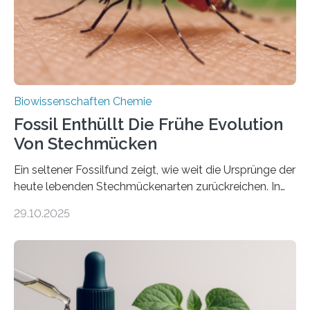
mit scheibenförmiger Gestalt. Was auffällig ist: Die
nächsten…
Biowissenschaften Chemie
Fossil Enthüllt Die Frühe Evolution
Von Stechmücken
Ein seltener Fossilfund zeigt, wie weit die Ursprünge der
heute lebenden Stechmückenarten zurückreichen. In
99 Millionen Jahre altem Bernstein entdeckten LMU-
29.10.2025
Forschende die bisher älteste bekannte Stechmücken-
Larve. Das kreidezeitliche Fossil stammt aus der
Region Kachin in Myanmar und hat sich in
ausgezeichnetem Zustand erhalten. Es konnte als neue
Art einer neuen Gattung beschrieben werden und trägt
nun den Namen Cretosabethes primaevus. Dieser erste