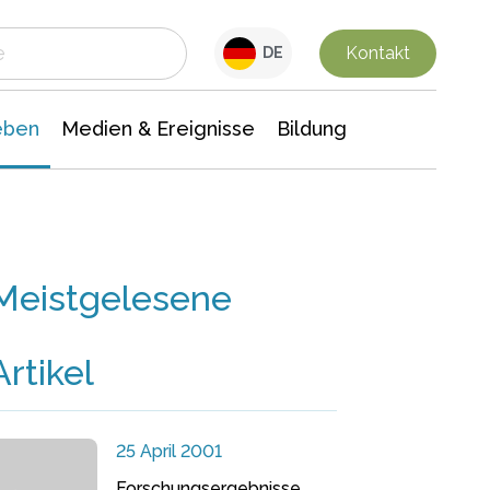
 Leben
Medien & Ereignisse
Interdisziplinäre Forschung
Veranstaltungsnachrichten
n Chemie
Gesellschaftswissenschaften
Kontakt
DE
eben
Medien & Ereignisse
Bildung
Meistgelesene
Artikel
25 April 2001
Forschungsergebnisse