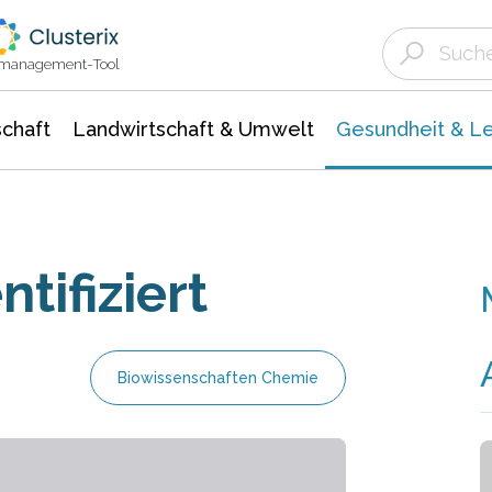
Landwirtschaft & Umwelt
Gesundheit &
Agrar- Forstwissenschaften
Biowissenschafte
Unternehmensmeldungen
Ökologie Umwelt- Naturschutz
ktmanagement-Tool
chaft
Landwirtschaft & Umwelt
Gesundheit & L
tifiziert
Biowissenschaften Chemie