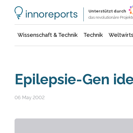
Wissenschaft & Technik
Informationstechnologie
Energie & Elektrotechnik
Unterstützt durch
das revolutionäre Proje
Wissenschaft & Technik
Technik
Weltwirts
Epilepsie-Gen iden
06 May 2002