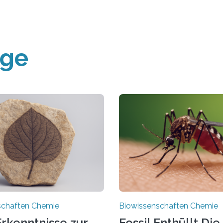
äge
schaften Chemie
Biowissenschaften Chemie
rkenntnisse zur
Fossil Enthüllt Die