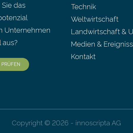
lechte mit scheibenförmiger
Bernstein stellt gleichzeitig
 Sie das
Technik
s auffällig ist: Die nächsten…
Fossilfund einer Mückenlar
potenzial
Mesozoikum dar, denn…
Weltwirtschaft
em Unternehmen
Landwirtschaft & 
l aus?
Medien & Ereignis
Kontakt
 PRÜFEN
Copyright © 2026 - innoscripta AG