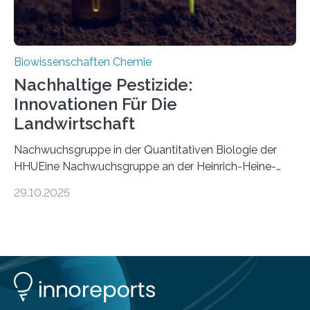
Biowissenschaften Chemie
Nachhaltige Pestizide:
Innovationen Für Die
Landwirtschaft
Nachwuchsgruppe in der Quantitativen Biologie der
HHUEine Nachwuchsgruppe an der Heinrich-Heine-
Universität Düsseldorf (HHU) wird in den kommenden
29.10.2025
fünf Jahren erforschen, wie Bakterien auf
biotechnologischem Weg ein ökologisch verträgliches
Pestizid erzeugen können. Der Wirkstoff stammt dabei
ursprünglich aus einer Pflanze, der Dalmatinischen
Insektenblume. Das Bundesministerium für Forschung,
Technologie und Raumfahrt (BMFTR) fördert das
Projekt im Rahmen der Nationalen