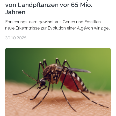
von Landpflanzen vor 65 Mio.
Jahren
Forschungsteam gewinnt aus Genen und Fossilien
neue Erkenntnisse zur Evolution einer AlgeVon winzigen
Moosen über filigrane Farne bis zu riesigen Bäumen –
30.10.2025
Landpflanzen zählen zu den komplexesten
fotosynthetischen Organismen der Erde. Ihre
Geschichte beginnt jedoch eher unscheinbar: bei
Grünalgen, die vor Hunderten von Millionen Jahren
lebten. Unter den Vorfahren sticht eine Gruppe heraus,
die noch heute in der Natur vorkommt: die
Süßwasseralge Coleochaetophyceae. Einige Arten
dieser Gruppe bilden aus Zellfäden dichte Geflechte
mit scheibenförmiger Gestalt. Was auffällig ist: Die
nächsten…