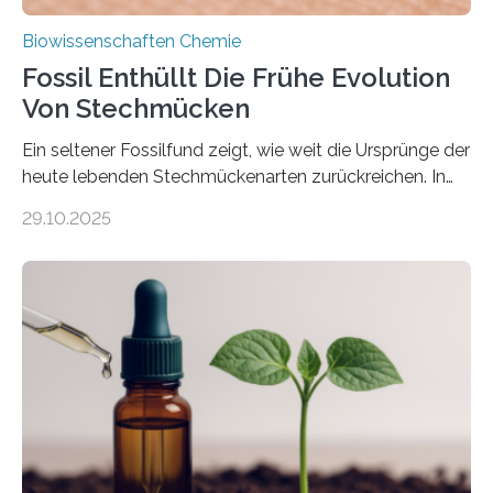
Biowissenschaften Chemie
Fossil Enthüllt Die Frühe Evolution
Von Stechmücken
Ein seltener Fossilfund zeigt, wie weit die Ursprünge der
heute lebenden Stechmückenarten zurückreichen. In
99 Millionen Jahre altem Bernstein entdeckten LMU-
29.10.2025
Forschende die bisher älteste bekannte Stechmücken-
Larve. Das kreidezeitliche Fossil stammt aus der
Region Kachin in Myanmar und hat sich in
ausgezeichnetem Zustand erhalten. Es konnte als neue
Art einer neuen Gattung beschrieben werden und trägt
nun den Namen Cretosabethes primaevus. Dieser erste
fossile Nachweis einer Stechmückenlarve in Bernstein
stellt gleichzeitig den ersten Fossilfund einer
Mückenlarve aus dem Mesozoikum dar, denn…