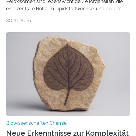
Peroxisomen sind lebenswichtige Zellorganellen, die
eine zentrale Rolle im Lipidstoffwechsel und bei der
Entgiftung von Zellen spielen. Damit sie ihre Aufgaben
30.10.2025
erfüllen können, müssen zahlreiche Enzyme präzise in
ihr Inneres transportiert werden. Ein Forschungsteam
der Ruhr-Universität Bochum um Prof. Dr. Ralf Erdmann
und Dr. Ismaila Francis Yusuf hat nun einen bislang
unbekannten Qualitätskontrollmechanismus des
peroxisomalen Proteintransports in der Bäckerhefe
Saccharomyces cerevisiae entdeckt, der für die
Funktionsfähigkeit der Organellen entscheidend ist. Die
Studie wurde am 28. Oktober 2025 in der
Fachzeitschrift…
Biowissenschaften Chemie
Neue Erkenntnisse zur Komplexität