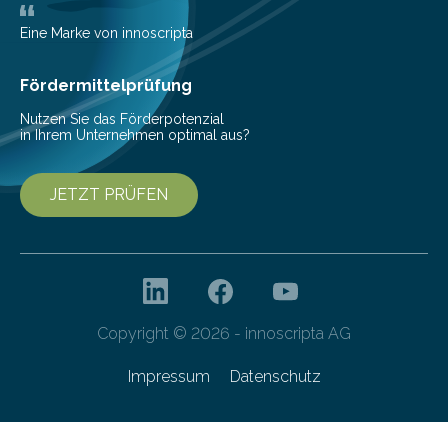
Bioökonomiestrategie mit rund 2,7 Millionen Euro.
Pestizide sind äußerst wichtig, um die globale
Eine Marke von innoscripta
Ernährung zu sichern. Ohne sie besteht die weltweite
Gefahr erheblicher…
Fördermittelprüfung
Nutzen Sie das Förderpotenzial
in Ihrem Unternehmen optimal aus?
JETZT PRÜFEN
Copyright © 2026 - innoscripta AG
Impressum
Datenschutz