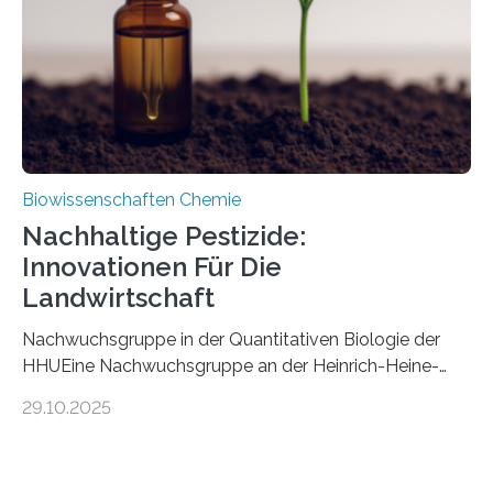
stellt gleichzeitig den ersten Fossilfund einer
Mückenlarve aus dem Mesozoikum dar, denn…
Biowissenschaften Chemie
Nachhaltige Pestizide:
Innovationen Für Die
Landwirtschaft
Nachwuchsgruppe in der Quantitativen Biologie der
HHUEine Nachwuchsgruppe an der Heinrich-Heine-
Universität Düsseldorf (HHU) wird in den kommenden
29.10.2025
fünf Jahren erforschen, wie Bakterien auf
biotechnologischem Weg ein ökologisch verträgliches
Pestizid erzeugen können. Der Wirkstoff stammt dabei