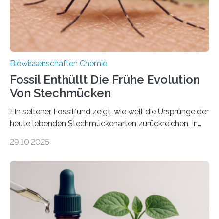
nächsten…
Biowissenschaften Chemie
Fossil Enthüllt Die Frühe Evolution
Von Stechmücken
Ein seltener Fossilfund zeigt, wie weit die Ursprünge der
heute lebenden Stechmückenarten zurückreichen. In
99 Millionen Jahre altem Bernstein entdeckten LMU-
29.10.2025
Forschende die bisher älteste bekannte Stechmücken-
Larve. Das kreidezeitliche Fossil stammt aus der
Region Kachin in Myanmar und hat sich in
ausgezeichnetem Zustand erhalten. Es konnte als neue
Art einer neuen Gattung beschrieben werden und trägt
nun den Namen Cretosabethes primaevus. Dieser erste
fossile Nachweis einer Stechmückenlarve in Bernstein