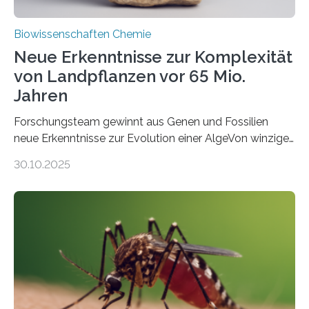
Biowissenschaften Chemie
Neue Erkenntnisse zur Komplexität
von Landpflanzen vor 65 Mio.
Jahren
Forschungsteam gewinnt aus Genen und Fossilien
neue Erkenntnisse zur Evolution einer AlgeVon winzigen
Moosen über filigrane Farne bis zu riesigen Bäumen –
30.10.2025
Landpflanzen zählen zu den komplexesten
fotosynthetischen Organismen der Erde. Ihre
Geschichte beginnt jedoch eher unscheinbar: bei
Grünalgen, die vor Hunderten von Millionen Jahren
lebten. Unter den Vorfahren sticht eine Gruppe heraus,
die noch heute in der Natur vorkommt: die
Süßwasseralge Coleochaetophyceae. Einige Arten
dieser Gruppe bilden aus Zellfäden dichte Geflechte
mit scheibenförmiger Gestalt. Was auffällig ist: Die