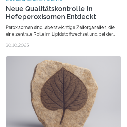
Neue Qualitätskontrolle In
Hefeperoxisomen Entdeckt
Peroxisomen sind lebenswichtige Zellorganellen, die
eine zentrale Rolle im Lipidstoffwechsel und bei der
Entgiftung von Zellen spielen. Damit sie ihre Aufgaben
30.10.2025
erfüllen können, müssen zahlreiche Enzyme präzise in
ihr Inneres transportiert werden. Ein Forschungsteam
der Ruhr-Universität Bochum um Prof. Dr. Ralf Erdmann
und Dr. Ismaila Francis Yusuf hat nun einen bislang
unbekannten Qualitätskontrollmechanismus des
peroxisomalen Proteintransports in der Bäckerhefe
Saccharomyces cerevisiae entdeckt, der für die
Funktionsfähigkeit der Organellen entscheidend ist. Die
Studie wurde am 28. Oktober 2025 in der
Fachzeitschrift…