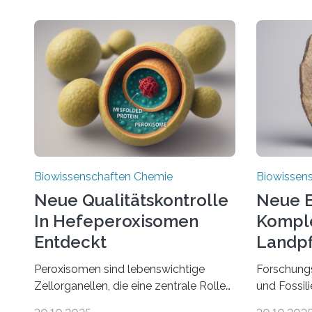
Biowissenschaften Chemie
Biowissen
Neue Qualitätskontrolle
Neue E
In Hefeperoxisomen
Komple
Entdeckt
Landpf
Jahren
Peroxisomen sind lebenswichtige
Forschung
Zellorganellen, die eine zentrale Rolle
und Fossil
im Lipidstoffwechsel und bei der
Evolution 