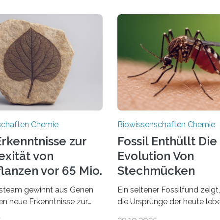
schaften Chemie
Biowissenschaften Chemie
rkenntnisse zur
Fossil Enthüllt Die
xität von
Evolution Von
lanzen vor 65 Mio.
Stechmücken
steam gewinnt aus Genen
Ein seltener Fossilfund zeigt
ien neue Erkenntnisse zur
die Ursprünge der heute le
einer AlgeVon winzigen
Stechmückenarten zurückrei