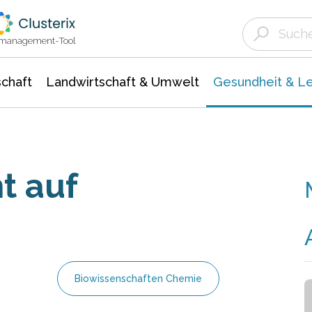
Landwirtschaft & Umwelt
Gesundheit &
Agrar- Forstwissenschaften
Biowissenschafte
Unternehmensmeldungen
Ökologie Umwelt- Naturschutz
ktmanagement-Tool
chaft
Landwirtschaft & Umwelt
Gesundheit & L
t auf
Biowissenschaften Chemie