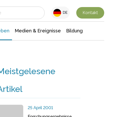
 Leben
Medien & Ereignisse
Interdisziplinäre Forschung
Veranstaltungsnachrichten
n Chemie
Gesellschaftswissenschaften
Kontakt
DE
eben
Medien & Ereignisse
Bildung
Meistgelesene
Artikel
25 April 2001
Forschungsergebnisse