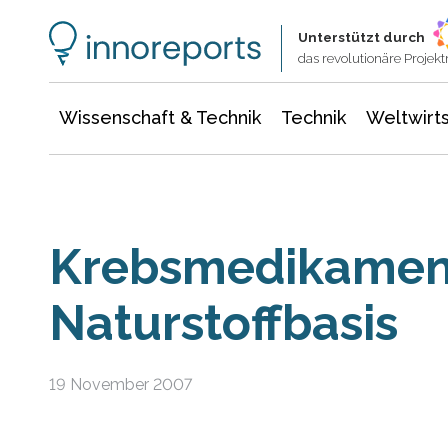
Wissenschaft & Technik
Informationstechnologie
Energie & Elektrotechnik
Unterstützt durch
das revolutionäre Proje
Wissenschaft & Technik
Technik
Weltwirts
Krebsmedikamen
Naturstoffbasis
19 November 2007