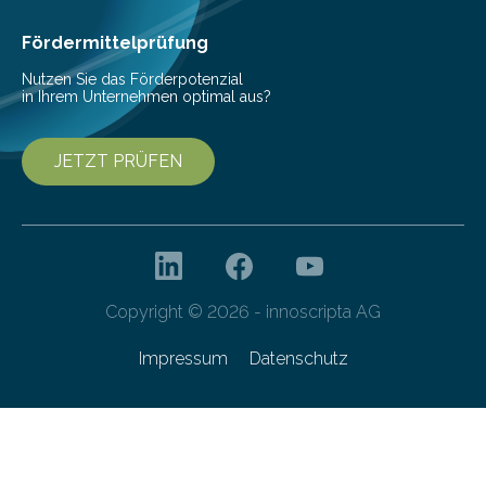
Ernährung zu sichern. Ohne sie besteht die weltweite
Gefahr erheblicher…
Fördermittelprüfung
Nutzen Sie das Förderpotenzial
in Ihrem Unternehmen optimal aus?
JETZT PRÜFEN
Copyright © 2026 - innoscripta AG
Impressum
Datenschutz