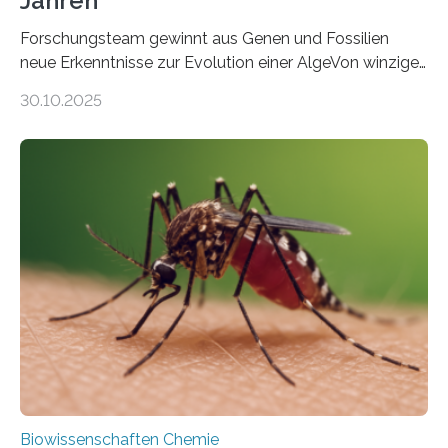
Jahren
Forschungsteam gewinnt aus Genen und Fossilien
neue Erkenntnisse zur Evolution einer AlgeVon winzigen
Moosen über filigrane Farne bis zu riesigen Bäumen –
30.10.2025
Landpflanzen zählen zu den komplexesten
fotosynthetischen Organismen der Erde. Ihre
Geschichte beginnt jedoch eher unscheinbar: bei
Grünalgen, die vor Hunderten von Millionen Jahren
lebten. Unter den Vorfahren sticht eine Gruppe heraus,
die noch heute in der Natur vorkommt: die
Süßwasseralge Coleochaetophyceae. Einige Arten
dieser Gruppe bilden aus Zellfäden dichte Geflechte
mit scheibenförmiger Gestalt. Was auffällig ist: Die
nächsten…
Biowissenschaften Chemie