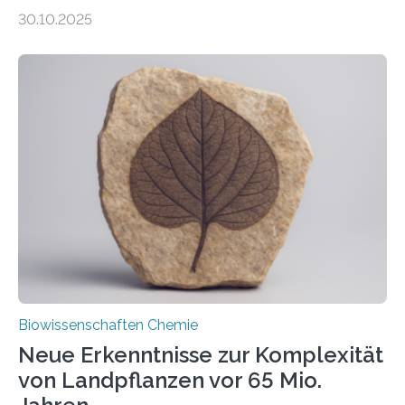
Entgiftung von Zellen spielen. Damit sie ihre Aufgaben
30.10.2025
erfüllen können, müssen zahlreiche Enzyme präzise in
ihr Inneres transportiert werden. Ein Forschungsteam
der Ruhr-Universität Bochum um Prof. Dr. Ralf Erdmann
und Dr. Ismaila Francis Yusuf hat nun einen bislang
unbekannten Qualitätskontrollmechanismus des
peroxisomalen Proteintransports in der Bäckerhefe
Saccharomyces cerevisiae entdeckt, der für die
Funktionsfähigkeit der Organellen entscheidend ist. Die
Studie wurde am 28. Oktober 2025 in der
Fachzeitschrift…
Biowissenschaften Chemie
Neue Erkenntnisse zur Komplexität
von Landpflanzen vor 65 Mio.