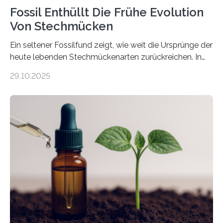
Fossil Enthüllt Die Frühe Evolution
Von Stechmücken
Ein seltener Fossilfund zeigt, wie weit die Ursprünge der
heute lebenden Stechmückenarten zurückreichen. In
99 Millionen Jahre altem Bernstein entdeckten LMU-
29.10.2025
Forschende die bisher älteste bekannte Stechmücken-
Larve. Das kreidezeitliche Fossil stammt aus der
Region Kachin in Myanmar und hat sich in
ausgezeichnetem Zustand erhalten. Es konnte als neue
Art einer neuen Gattung beschrieben werden und trägt
nun den Namen Cretosabethes primaevus. Dieser erste
fossile Nachweis einer Stechmückenlarve in Bernstein
stellt gleichzeitig den ersten Fossilfund einer
Mückenlarve aus dem Mesozoikum dar, denn…