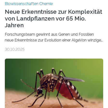
Biowissenschaften Chemie
Neue Erkenntnisse zur Komplexität
von Landpflanzen vor 65 Mio.
Jahren
Forschungsteam gewinnt aus Genen und Fossilien
neue Erkenntnisse zur Evolution einer AlgeVon winzigen
Moosen über filigrane Farne bis zu riesigen Bäumen –
30.10.2025
Landpflanzen zählen zu den komplexesten
fotosynthetischen Organismen der Erde. Ihre
Geschichte beginnt jedoch eher unscheinbar: bei
Grünalgen, die vor Hunderten von Millionen Jahren
lebten. Unter den Vorfahren sticht eine Gruppe heraus,
die noch heute in der Natur vorkommt: die
Süßwasseralge Coleochaetophyceae. Einige Arten
dieser Gruppe bilden aus Zellfäden dichte Geflechte
mit scheibenförmiger Gestalt. Was auffällig ist: Die
nächsten…