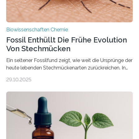
Biowissenschaften Chemie
Fossil Enthüllt Die Frühe Evolution
Von Stechmücken
Ein seltener Fossilfund zeigt, wie weit die Ursprünge der
heute lebenden Stechmückenarten zurückreichen. In
99 Millionen Jahre altem Bernstein entdeckten LMU-
29.10.2025
Forschende die bisher älteste bekannte Stechmücken-
Larve. Das kreidezeitliche Fossil stammt aus der
Region Kachin in Myanmar und hat sich in
ausgezeichnetem Zustand erhalten. Es konnte als neue
Art einer neuen Gattung beschrieben werden und trägt
nun den Namen Cretosabethes primaevus. Dieser erste
fossile Nachweis einer Stechmückenlarve in Bernstein
stellt gleichzeitig den ersten Fossilfund einer