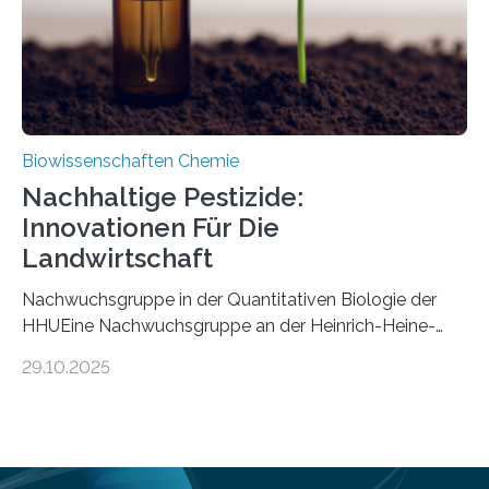
Mückenlarve aus dem Mesozoikum dar, denn…
Biowissenschaften Chemie
Nachhaltige Pestizide:
Innovationen Für Die
Landwirtschaft
Nachwuchsgruppe in der Quantitativen Biologie der
HHUEine Nachwuchsgruppe an der Heinrich-Heine-
Universität Düsseldorf (HHU) wird in den kommenden
29.10.2025
fünf Jahren erforschen, wie Bakterien auf
biotechnologischem Weg ein ökologisch verträgliches
Pestizid erzeugen können. Der Wirkstoff stammt dabei
ursprünglich aus einer Pflanze, der Dalmatinischen
Insektenblume. Das Bundesministerium für Forschung,