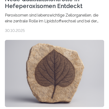
Hefeperoxisomen Entdeckt
Peroxisomen sind lebenswichtige Zellorganellen, die
eine zentrale Rolle im Lipidstoffwechsel und bei der
Entgiftung von Zellen spielen. Damit sie ihre Aufgaben
30.10.2025
erfüllen können, müssen zahlreiche Enzyme präzise in
ihr Inneres transportiert werden. Ein Forschungsteam
der Ruhr-Universität Bochum um Prof. Dr. Ralf Erdmann
und Dr. Ismaila Francis Yusuf hat nun einen bislang
unbekannten Qualitätskontrollmechanismus des
peroxisomalen Proteintransports in der Bäckerhefe
Saccharomyces cerevisiae entdeckt, der für die
Funktionsfähigkeit der Organellen entscheidend ist. Die
Studie wurde am 28. Oktober 2025 in der
Fachzeitschrift…