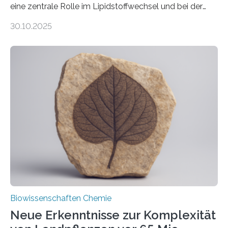
eine zentrale Rolle im Lipidstoffwechsel und bei der
Entgiftung von Zellen spielen. Damit sie ihre Aufgaben
30.10.2025
erfüllen können, müssen zahlreiche Enzyme präzise in
ihr Inneres transportiert werden. Ein Forschungsteam
der Ruhr-Universität Bochum um Prof. Dr. Ralf Erdmann
und Dr. Ismaila Francis Yusuf hat nun einen bislang
unbekannten Qualitätskontrollmechanismus des
peroxisomalen Proteintransports in der Bäckerhefe
Saccharomyces cerevisiae entdeckt, der für die
Funktionsfähigkeit der Organellen entscheidend ist. Die
Studie wurde am 28. Oktober 2025 in der
Fachzeitschrift…
Biowissenschaften Chemie
Neue Erkenntnisse zur Komplexität