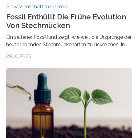
Biowissenschaften Chemie
Fossil Enthüllt Die Frühe Evolution
Von Stechmücken
Ein seltener Fossilfund zeigt, wie weit die Ursprünge der
heute lebenden Stechmückenarten zurückreichen. In
99 Millionen Jahre altem Bernstein entdeckten LMU-
29.10.2025
Forschende die bisher älteste bekannte Stechmücken-
Larve. Das kreidezeitliche Fossil stammt aus der
Region Kachin in Myanmar und hat sich in
ausgezeichnetem Zustand erhalten. Es konnte als neue
Art einer neuen Gattung beschrieben werden und trägt
nun den Namen Cretosabethes primaevus. Dieser erste
fossile Nachweis einer Stechmückenlarve in Bernstein
stellt gleichzeitig den ersten Fossilfund einer
Mückenlarve aus dem Mesozoikum dar, denn…