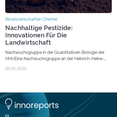
Biowissenschaften Chemie
Nachhaltige Pestizide:
Innovationen Für Die
Landwirtschaft
Nachwuchsgruppe in der Quantitativen Biologie der
HHUEine Nachwuchsgruppe an der Heinrich-Heine-
Universität Düsseldorf (HHU) wird in den kommenden
29.10.2025
fünf Jahren erforschen, wie Bakterien auf
biotechnologischem Weg ein ökologisch verträgliches
Pestizid erzeugen können. Der Wirkstoff stammt dabei
ursprünglich aus einer Pflanze, der Dalmatinischen
Insektenblume. Das Bundesministerium für Forschung,
Technologie und Raumfahrt (BMFTR) fördert das
Projekt im Rahmen der Nationalen
Bioökonomiestrategie mit rund 2,7 Millionen Euro.