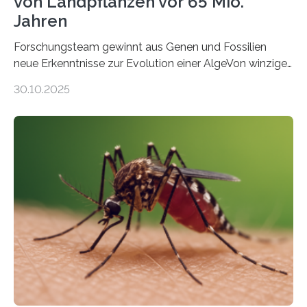
von Landpflanzen vor 65 Mio.
Jahren
Forschungsteam gewinnt aus Genen und Fossilien
neue Erkenntnisse zur Evolution einer AlgeVon winzigen
Moosen über filigrane Farne bis zu riesigen Bäumen –
30.10.2025
Landpflanzen zählen zu den komplexesten
fotosynthetischen Organismen der Erde. Ihre
Geschichte beginnt jedoch eher unscheinbar: bei
Grünalgen, die vor Hunderten von Millionen Jahren
lebten. Unter den Vorfahren sticht eine Gruppe heraus,
die noch heute in der Natur vorkommt: die
Süßwasseralge Coleochaetophyceae. Einige Arten
dieser Gruppe bilden aus Zellfäden dichte Geflechte
mit scheibenförmiger Gestalt. Was auffällig ist: Die
nächsten…