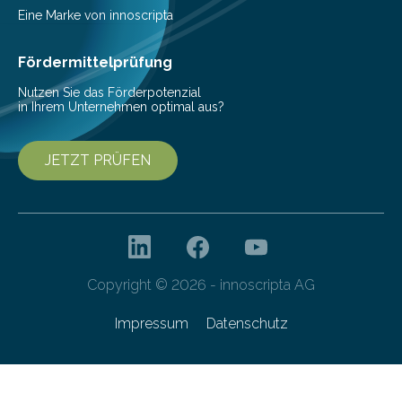
Pestizide sind äußerst wichtig, um die globale
Eine Marke von innoscripta
Ernährung zu sichern. Ohne sie besteht die weltweite
Gefahr erheblicher…
Fördermittelprüfung
Nutzen Sie das Förderpotenzial
in Ihrem Unternehmen optimal aus?
JETZT PRÜFEN
Copyright © 2026 - innoscripta AG
Impressum
Datenschutz