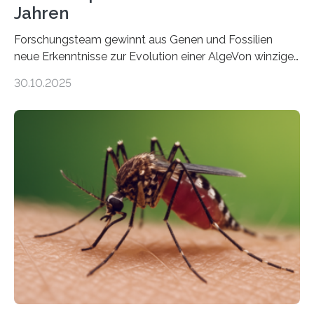
Jahren
Forschungsteam gewinnt aus Genen und Fossilien
neue Erkenntnisse zur Evolution einer AlgeVon winzigen
Moosen über filigrane Farne bis zu riesigen Bäumen –
30.10.2025
Landpflanzen zählen zu den komplexesten
fotosynthetischen Organismen der Erde. Ihre
Geschichte beginnt jedoch eher unscheinbar: bei
Grünalgen, die vor Hunderten von Millionen Jahren
lebten. Unter den Vorfahren sticht eine Gruppe heraus,
die noch heute in der Natur vorkommt: die
Süßwasseralge Coleochaetophyceae. Einige Arten
dieser Gruppe bilden aus Zellfäden dichte Geflechte
mit scheibenförmiger Gestalt. Was auffällig ist: Die
nächsten…