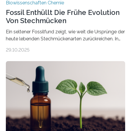
Biowissenschaften Chemie
Fossil Enthüllt Die Frühe Evolution
Von Stechmücken
Ein seltener Fossilfund zeigt, wie weit die Ursprünge der
heute lebenden Stechmückenarten zurückreichen. In
99 Millionen Jahre altem Bernstein entdeckten LMU-
29.10.2025
Forschende die bisher älteste bekannte Stechmücken-
Larve. Das kreidezeitliche Fossil stammt aus der
Region Kachin in Myanmar und hat sich in
ausgezeichnetem Zustand erhalten. Es konnte als neue
Art einer neuen Gattung beschrieben werden und trägt
nun den Namen Cretosabethes primaevus. Dieser erste
fossile Nachweis einer Stechmückenlarve in Bernstein
stellt gleichzeitig den ersten Fossilfund einer
Mückenlarve aus dem Mesozoikum dar, denn…