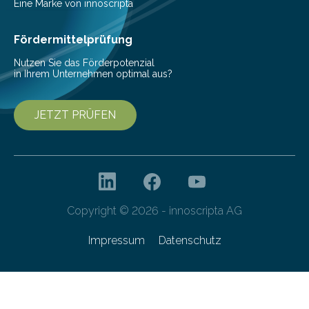
Pestizide sind äußerst wichtig, um die globale
Eine Marke von innoscripta
Ernährung zu sichern. Ohne sie besteht die weltweite
Gefahr erheblicher…
Fördermittelprüfung
Nutzen Sie das Förderpotenzial
in Ihrem Unternehmen optimal aus?
JETZT PRÜFEN
Copyright © 2026 - innoscripta AG
Impressum
Datenschutz