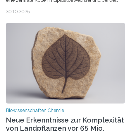
eine zentrale Rolle im Lipidstoffwechsel und bei der
Entgiftung von Zellen spielen. Damit sie ihre Aufgaben
30.10.2025
erfüllen können, müssen zahlreiche Enzyme präzise in
ihr Inneres transportiert werden. Ein Forschungsteam
der Ruhr-Universität Bochum um Prof. Dr. Ralf Erdmann
und Dr. Ismaila Francis Yusuf hat nun einen bislang
unbekannten Qualitätskontrollmechanismus des
peroxisomalen Proteintransports in der Bäckerhefe
Saccharomyces cerevisiae entdeckt, der für die
Funktionsfähigkeit der Organellen entscheidend ist. Die
Studie wurde am 28. Oktober 2025 in der
Fachzeitschrift…
Biowissenschaften Chemie
Neue Erkenntnisse zur Komplexität
von Landpflanzen vor 65 Mio.