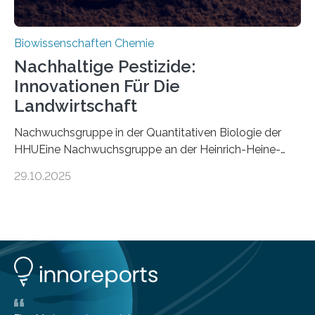
Biowissenschaften Chemie
Nachhaltige Pestizide:
Innovationen Für Die
Landwirtschaft
Nachwuchsgruppe in der Quantitativen Biologie der
HHUEine Nachwuchsgruppe an der Heinrich-Heine-
Universität Düsseldorf (HHU) wird in den kommenden
29.10.2025
fünf Jahren erforschen, wie Bakterien auf
biotechnologischem Weg ein ökologisch verträgliches
Pestizid erzeugen können. Der Wirkstoff stammt dabei
ursprünglich aus einer Pflanze, der Dalmatinischen
Insektenblume. Das Bundesministerium für Forschung,
Technologie und Raumfahrt (BMFTR) fördert das
Projekt im Rahmen der Nationalen
Bioökonomiestrategie mit rund 2,7 Millionen Euro.