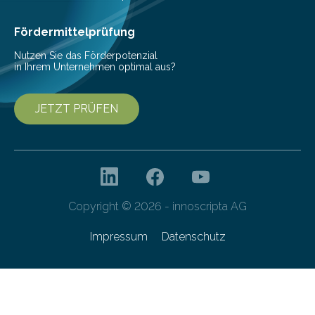
Ernährung zu sichern. Ohne sie besteht die weltweite
Gefahr erheblicher…
Fördermittelprüfung
Nutzen Sie das Förderpotenzial
in Ihrem Unternehmen optimal aus?
JETZT PRÜFEN
Copyright © 2026 - innoscripta AG
Impressum
Datenschutz