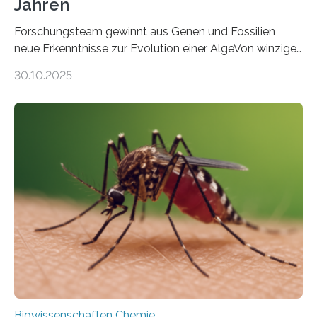
Jahren
Forschungsteam gewinnt aus Genen und Fossilien
neue Erkenntnisse zur Evolution einer AlgeVon winzigen
Moosen über filigrane Farne bis zu riesigen Bäumen –
30.10.2025
Landpflanzen zählen zu den komplexesten
fotosynthetischen Organismen der Erde. Ihre
Geschichte beginnt jedoch eher unscheinbar: bei
Grünalgen, die vor Hunderten von Millionen Jahren
lebten. Unter den Vorfahren sticht eine Gruppe heraus,
die noch heute in der Natur vorkommt: die
Süßwasseralge Coleochaetophyceae. Einige Arten
dieser Gruppe bilden aus Zellfäden dichte Geflechte
mit scheibenförmiger Gestalt. Was auffällig ist: Die
nächsten…
Biowissenschaften Chemie