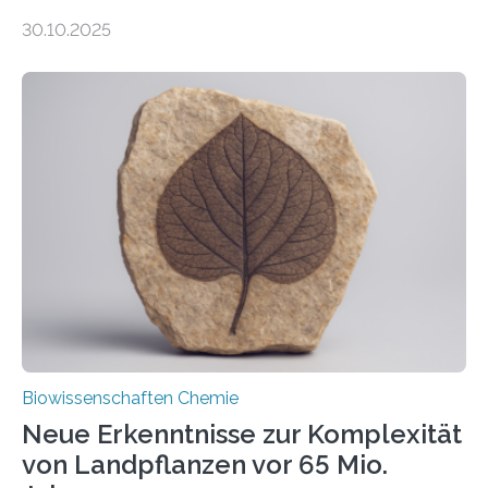
Entgiftung von Zellen spielen. Damit sie ihre Aufgaben
30.10.2025
erfüllen können, müssen zahlreiche Enzyme präzise in
ihr Inneres transportiert werden. Ein Forschungsteam
der Ruhr-Universität Bochum um Prof. Dr. Ralf Erdmann
und Dr. Ismaila Francis Yusuf hat nun einen bislang
unbekannten Qualitätskontrollmechanismus des
peroxisomalen Proteintransports in der Bäckerhefe
Saccharomyces cerevisiae entdeckt, der für die
Funktionsfähigkeit der Organellen entscheidend ist. Die
Studie wurde am 28. Oktober 2025 in der
Fachzeitschrift…
Biowissenschaften Chemie
Neue Erkenntnisse zur Komplexität
von Landpflanzen vor 65 Mio.