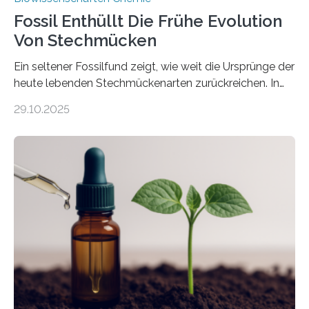
Fossil Enthüllt Die Frühe Evolution
Von Stechmücken
Ein seltener Fossilfund zeigt, wie weit die Ursprünge der
heute lebenden Stechmückenarten zurückreichen. In
99 Millionen Jahre altem Bernstein entdeckten LMU-
29.10.2025
Forschende die bisher älteste bekannte Stechmücken-
Larve. Das kreidezeitliche Fossil stammt aus der
Region Kachin in Myanmar und hat sich in
ausgezeichnetem Zustand erhalten. Es konnte als neue
Art einer neuen Gattung beschrieben werden und trägt
nun den Namen Cretosabethes primaevus. Dieser erste
fossile Nachweis einer Stechmückenlarve in Bernstein
stellt gleichzeitig den ersten Fossilfund einer
Mückenlarve aus dem Mesozoikum dar, denn…