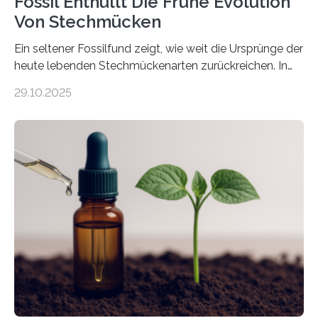
Fossil Enthüllt Die Frühe Evolution
Von Stechmücken
Ein seltener Fossilfund zeigt, wie weit die Ursprünge der
heute lebenden Stechmückenarten zurückreichen. In
99 Millionen Jahre altem Bernstein entdeckten LMU-
29.10.2025
Forschende die bisher älteste bekannte Stechmücken-
Larve. Das kreidezeitliche Fossil stammt aus der
Region Kachin in Myanmar und hat sich in
ausgezeichnetem Zustand erhalten. Es konnte als neue
Art einer neuen Gattung beschrieben werden und trägt
nun den Namen Cretosabethes primaevus. Dieser erste
fossile Nachweis einer Stechmückenlarve in Bernstein
stellt gleichzeitig den ersten Fossilfund einer
Mückenlarve aus dem Mesozoikum dar, denn…