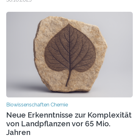
erfüllen können, müssen zahlreiche Enzyme präzise in
ihr Inneres transportiert werden. Ein Forschungsteam
der Ruhr-Universität Bochum um Prof. Dr. Ralf Erdmann
und Dr. Ismaila Francis Yusuf hat nun einen bislang
unbekannten Qualitätskontrollmechanismus des
peroxisomalen Proteintransports in der Bäckerhefe
Saccharomyces cerevisiae entdeckt, der für die
Funktionsfähigkeit der Organellen entscheidend ist. Die
Studie wurde am 28. Oktober 2025 in der
Fachzeitschrift…
Biowissenschaften Chemie
Neue Erkenntnisse zur Komplexität
von Landpflanzen vor 65 Mio.
Jahren