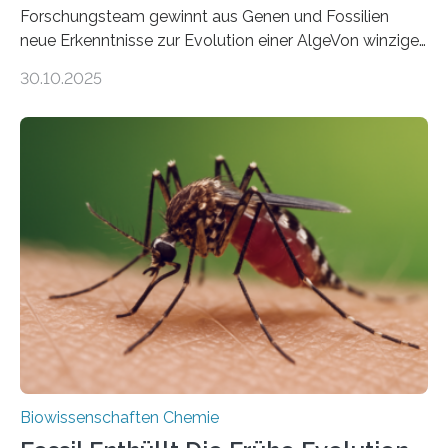
Forschungsteam gewinnt aus Genen und Fossilien
neue Erkenntnisse zur Evolution einer AlgeVon winzigen
Moosen über filigrane Farne bis zu riesigen Bäumen –
30.10.2025
Landpflanzen zählen zu den komplexesten
fotosynthetischen Organismen der Erde. Ihre
Geschichte beginnt jedoch eher unscheinbar: bei
Grünalgen, die vor Hunderten von Millionen Jahren
lebten. Unter den Vorfahren sticht eine Gruppe heraus,
die noch heute in der Natur vorkommt: die
Süßwasseralge Coleochaetophyceae. Einige Arten
dieser Gruppe bilden aus Zellfäden dichte Geflechte
mit scheibenförmiger Gestalt. Was auffällig ist: Die
nächsten…
Biowissenschaften Chemie