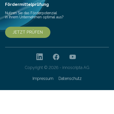
Gefahr erheblicher…
Fördermittelprüfung
Nutzen Sie das Förderpotenzial
in Ihrem Unternehmen optimal aus?
JETZT PRÜFEN
Copyright © 2026 - innoscripta AG
Impressum
Datenschutz