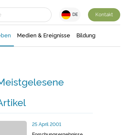
 Leben
Medien & Ereignisse
Interdisziplinäre Forschung
Veranstaltungsnachrichten
n Chemie
Gesellschaftswissenschaften
Kontakt
DE
eben
Medien & Ereignisse
Bildung
Meistgelesene
Artikel
25 April 2001
Forschungsergebnisse