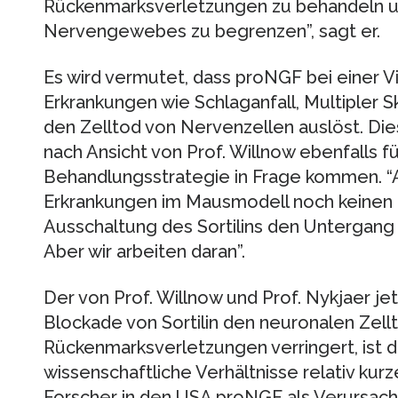
Rückenmarksverletzungen zu behandeln u
Nervengewebes zu begrenzen”, sagt er.
Es wird vermutet, dass proNGF bei einer V
Erkrankungen wie Schlaganfall, Multipler S
den Zelltod von Nervenzellen auslöst. Di
nach Ansicht von Prof. Willnow ebenfalls fü
Behandlungsstrategie in Frage kommen. “Al
Erkrankungen im Mausmodell noch keinen N
Ausschaltung des Sortilins den Untergan
Aber wir arbeiten daran”.
Der von Prof. Willnow und Prof. Nykjaer j
Blockade von Sortilin den neuronalen Zell
Rückenmarksverletzungen verringert, ist d
wissenschaftliche Verhältnisse relativ kur
Forscher in den USA proNGF als Verursach