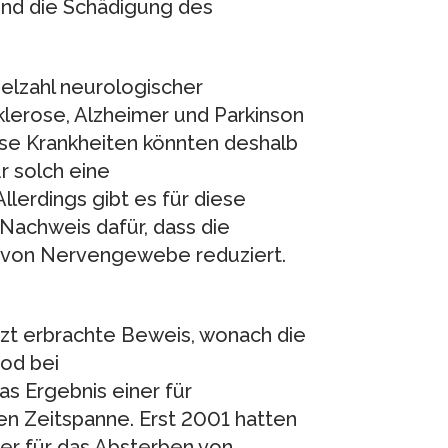
nd die Schädigung des
ielzahl neurologischer
klerose, Alzheimer und Parkinson
ese Krankheiten könnten deshalb
r solch eine
lerdings gibt es für diese
achweis dafür, dass die
g von Nervengewebe reduziert.
etzt erbrachte Beweis, wonach die
tod bei
as Ergebnis einer für
zen Zeitspanne. Erst 2001 hatten
er für das Absterben von