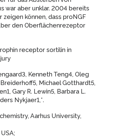
s war aber unklar. 2004 bereits
er zeigen können, dass proNGF
über den Oberflächenrezeptor
ophin receptor sortilin in
jury
Nyengaard3, Kenneth Teng4, Oleg
 Breiderhoff5, Michael Gotthardt5,
en1, Gary R. Lewin5, Barbara L.
ers Nykjaer1,*.
hemistry, Aarhus University,
 USA;