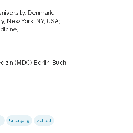
niversity, Denmark;
ty, New York, NY, USA;
icine,
izin (MDC) Berlin-Buch
in
Untergang
Zelltod