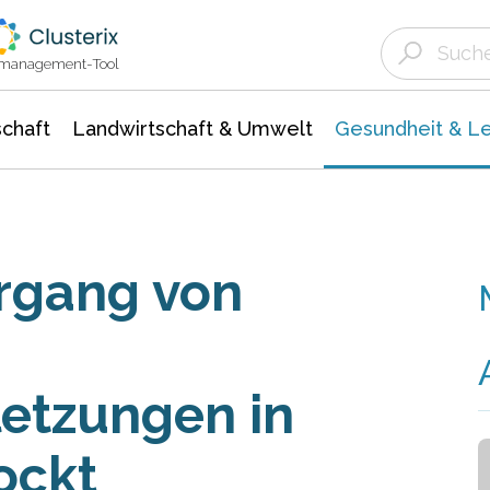
Landwirtschaft & Umwelt
Gesundheit &
Agrar- Forstwissenschaften
Biowissenschafte
Unternehmensmeldungen
Ökologie Umwelt- Naturschutz
ktmanagement-Tool
chaft
Landwirtschaft & Umwelt
Gesundheit & L
rgang von
etzungen in
ockt