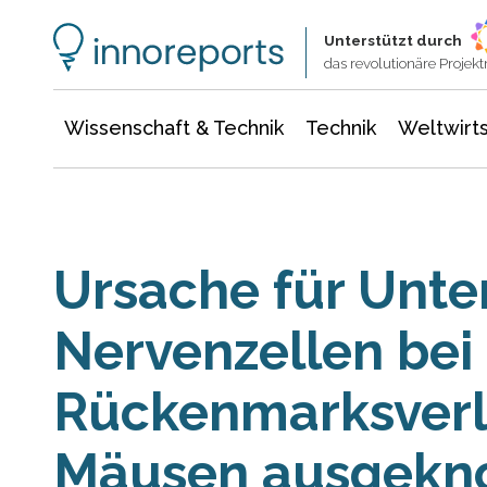
Wissenschaft & Technik
Informationstechnologie
Energie & Elektrotechnik
Unterstützt durch
das revolutionäre Proje
Wissenschaft & Technik
Technik
Weltwirts
Ursache für Unte
Nervenzellen bei
Rückenmarksverl
Mäusen ausgekn