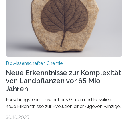
peroxisomalen Proteintransports in der Bäckerhefe
Saccharomyces cerevisiae entdeckt, der für die
Funktionsfähigkeit der Organellen entscheidend ist. Die
Studie wurde am 28. Oktober 2025 in der
Fachzeitschrift…
Biowissenschaften Chemie
Neue Erkenntnisse zur Komplexität
von Landpflanzen vor 65 Mio.
Jahren
Forschungsteam gewinnt aus Genen und Fossilien
neue Erkenntnisse zur Evolution einer AlgeVon winzigen
Moosen über filigrane Farne bis zu riesigen Bäumen –
30.10.2025
Landpflanzen zählen zu den komplexesten
fotosynthetischen Organismen der Erde. Ihre