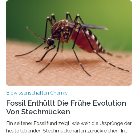
Geschichte beginnt jedoch eher unscheinbar: bei
Grünalgen, die vor Hunderten von Millionen Jahren
lebten. Unter den Vorfahren sticht eine Gruppe heraus,
die noch heute in der Natur vorkommt: die
Süßwasseralge Coleochaetophyceae. Einige Arten
dieser Gruppe bilden aus Zellfäden dichte Geflechte
mit scheibenförmiger Gestalt. Was auffällig ist: Die
nächsten…
Biowissenschaften Chemie
Fossil Enthüllt Die Frühe Evolution
Von Stechmücken
Ein seltener Fossilfund zeigt, wie weit die Ursprünge der
heute lebenden Stechmückenarten zurückreichen. In