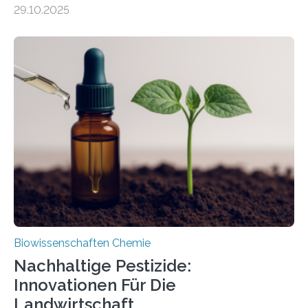
99 Millionen Jahre altem Bernstein entdeckten LMU-
29.10.2025
Forschende die bisher älteste bekannte Stechmücken-
Larve. Das kreidezeitliche Fossil stammt aus der
Region Kachin in Myanmar und hat sich in
ausgezeichnetem Zustand erhalten. Es konnte als neue
Art einer neuen Gattung beschrieben werden und trägt
nun den Namen Cretosabethes primaevus. Dieser erste
fossile Nachweis einer Stechmückenlarve in Bernstein
stellt gleichzeitig den ersten Fossilfund einer
Mückenlarve aus dem Mesozoikum dar, denn…
Biowissenschaften Chemie
Nachhaltige Pestizide:
Innovationen Für Die
Landwirtschaft