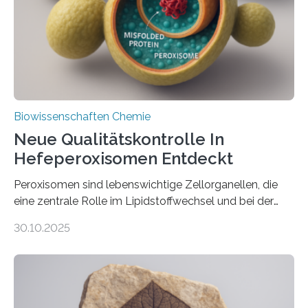
Biowissenschaften Chemie
Neue Qualitätskontrolle In
Hefeperoxisomen Entdeckt
Peroxisomen sind lebenswichtige Zellorganellen, die
eine zentrale Rolle im Lipidstoffwechsel und bei der
Entgiftung von Zellen spielen. Damit sie ihre Aufgaben
30.10.2025
erfüllen können, müssen zahlreiche Enzyme präzise in
ihr Inneres transportiert werden. Ein Forschungsteam
der Ruhr-Universität Bochum um Prof. Dr. Ralf Erdmann
und Dr. Ismaila Francis Yusuf hat nun einen bislang
unbekannten Qualitätskontrollmechanismus des