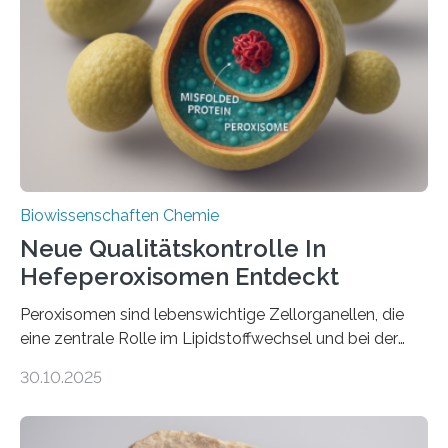
Biowissenschaften Chemie
Neue Qualitätskontrolle In
Hefeperoxisomen Entdeckt
Peroxisomen sind lebenswichtige Zellorganellen, die
eine zentrale Rolle im Lipidstoffwechsel und bei der
Entgiftung von Zellen spielen. Damit sie ihre Aufgaben
30.10.2025
erfüllen können, müssen zahlreiche Enzyme präzise in
ihr Inneres transportiert werden. Ein Forschungsteam
der Ruhr-Universität Bochum um Prof. Dr. Ralf Erdmann