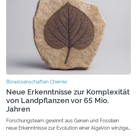
und Dr. Ismaila Francis Yusuf hat nun einen bislang
unbekannten Qualitätskontrollmechanismus des
peroxisomalen Proteintransports in der Bäckerhefe
Saccharomyces cerevisiae entdeckt, der für die
Funktionsfähigkeit der Organellen entscheidend ist. Die
Studie wurde am 28. Oktober 2025 in der
Fachzeitschrift…
Biowissenschaften Chemie
Neue Erkenntnisse zur Komplexität
von Landpflanzen vor 65 Mio.
Jahren
Forschungsteam gewinnt aus Genen und Fossilien
neue Erkenntnisse zur Evolution einer AlgeVon winzigen
Moosen über filigrane Farne bis zu riesigen Bäumen –