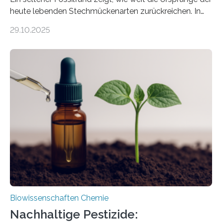
heute lebenden Stechmückenarten zurückreichen. In
99 Millionen Jahre altem Bernstein entdeckten LMU-
29.10.2025
Forschende die bisher älteste bekannte Stechmücken-
Larve. Das kreidezeitliche Fossil stammt aus der
Region Kachin in Myanmar und hat sich in
ausgezeichnetem Zustand erhalten. Es konnte als neue
Art einer neuen Gattung beschrieben werden und trägt
nun den Namen Cretosabethes primaevus. Dieser erste
fossile Nachweis einer Stechmückenlarve in Bernstein
stellt gleichzeitig den ersten Fossilfund einer
Mückenlarve aus dem Mesozoikum dar, denn…
Biowissenschaften Chemie
Nachhaltige Pestizide: