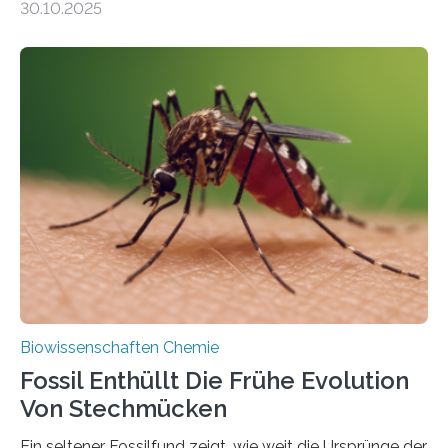
30.10.2025
Landpflanzen zählen zu den komplexesten
fotosynthetischen Organismen der Erde. Ihre
Geschichte beginnt jedoch eher unscheinbar: bei
Grünalgen, die vor Hunderten von Millionen Jahren
lebten. Unter den Vorfahren sticht eine Gruppe heraus,
die noch heute in der Natur vorkommt: die
Süßwasseralge Coleochaetophyceae. Einige Arten
dieser Gruppe bilden aus Zellfäden dichte Geflechte
mit scheibenförmiger Gestalt. Was auffällig ist: Die
nächsten…
Biowissenschaften Chemie
Fossil Enthüllt Die Frühe Evolution
Von Stechmücken
Ein seltener Fossilfund zeigt, wie weit die Ursprünge der