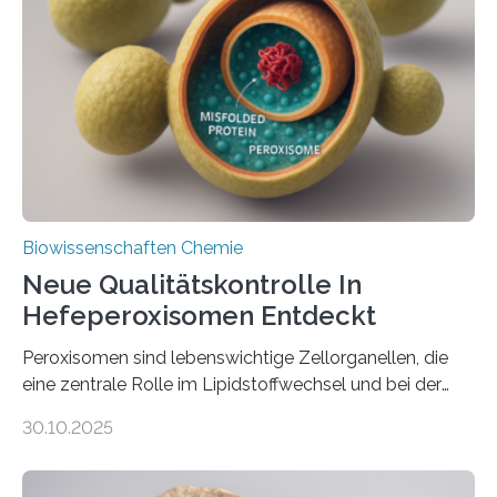
Biowissenschaften Chemie
Neue Qualitätskontrolle In
Hefeperoxisomen Entdeckt
Peroxisomen sind lebenswichtige Zellorganellen, die
eine zentrale Rolle im Lipidstoffwechsel und bei der
Entgiftung von Zellen spielen. Damit sie ihre Aufgaben
30.10.2025
erfüllen können, müssen zahlreiche Enzyme präzise in
ihr Inneres transportiert werden. Ein Forschungsteam
der Ruhr-Universität Bochum um Prof. Dr. Ralf Erdmann