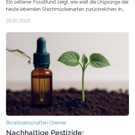
Ein seltener Fossilfund zeigt, wie weit die Ursprünge der
heute lebenden Stechmückenarten zurückreichen. In
99 Millionen Jahre altem Bernstein entdeckten LMU-
29.10.2025
Forschende die bisher älteste bekannte Stechmücken-
Larve. Das kreidezeitliche Fossil stammt aus der
Region Kachin in Myanmar und hat sich in
ausgezeichnetem Zustand erhalten. Es konnte als neue
Art einer neuen Gattung beschrieben werden und trägt
nun den Namen Cretosabethes primaevus. Dieser erste
fossile Nachweis einer Stechmückenlarve in Bernstein
stellt gleichzeitig den ersten Fossilfund einer
Mückenlarve aus dem Mesozoikum dar, denn…
Biowissenschaften Chemie
Nachhaltige Pestizide: