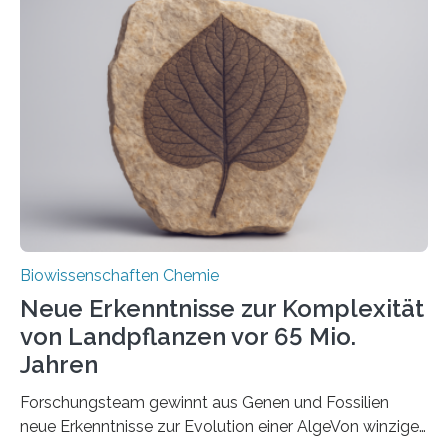
und Dr. Ismaila Francis Yusuf hat nun einen bislang
unbekannten Qualitätskontrollmechanismus des
peroxisomalen Proteintransports in der Bäckerhefe
Saccharomyces cerevisiae entdeckt, der für die
Funktionsfähigkeit der Organellen entscheidend ist. Die
Studie wurde am 28. Oktober 2025 in der
Fachzeitschrift…
Biowissenschaften Chemie
Neue Erkenntnisse zur Komplexität
von Landpflanzen vor 65 Mio.
Jahren
Forschungsteam gewinnt aus Genen und Fossilien
neue Erkenntnisse zur Evolution einer AlgeVon winzigen