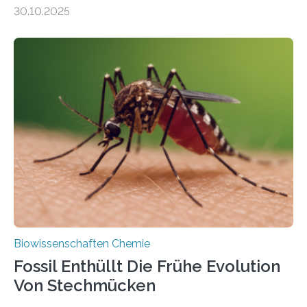
Moosen über filigrane Farne bis zu riesigen Bäumen –
30.10.2025
Landpflanzen zählen zu den komplexesten
fotosynthetischen Organismen der Erde. Ihre
Geschichte beginnt jedoch eher unscheinbar: bei
Grünalgen, die vor Hunderten von Millionen Jahren
lebten. Unter den Vorfahren sticht eine Gruppe heraus,
die noch heute in der Natur vorkommt: die
Süßwasseralge Coleochaetophyceae. Einige Arten
dieser Gruppe bilden aus Zellfäden dichte Geflechte
mit scheibenförmiger Gestalt. Was auffällig ist: Die
nächsten…
Biowissenschaften Chemie
Fossil Enthüllt Die Frühe Evolution
Von Stechmücken