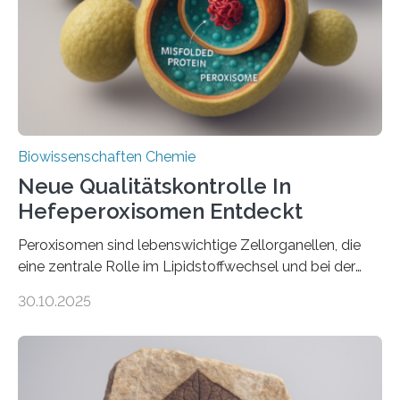
Biowissenschaften Chemie
Neue Qualitätskontrolle In
Hefeperoxisomen Entdeckt
Peroxisomen sind lebenswichtige Zellorganellen, die
eine zentrale Rolle im Lipidstoffwechsel und bei der
Entgiftung von Zellen spielen. Damit sie ihre Aufgaben
30.10.2025
erfüllen können, müssen zahlreiche Enzyme präzise in
ihr Inneres transportiert werden. Ein Forschungsteam
der Ruhr-Universität Bochum um Prof. Dr. Ralf Erdmann
und Dr. Ismaila Francis Yusuf hat nun einen bislang
unbekannten Qualitätskontrollmechanismus des