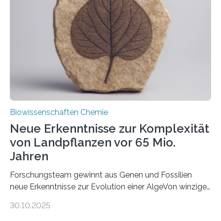
peroxisomalen Proteintransports in der Bäckerhefe
Saccharomyces cerevisiae entdeckt, der für die
Funktionsfähigkeit der Organellen entscheidend ist. Die
Studie wurde am 28. Oktober 2025 in der
Fachzeitschrift…
Biowissenschaften Chemie
Neue Erkenntnisse zur Komplexität
von Landpflanzen vor 65 Mio.
Jahren
Forschungsteam gewinnt aus Genen und Fossilien
neue Erkenntnisse zur Evolution einer AlgeVon winzigen
Moosen über filigrane Farne bis zu riesigen Bäumen –
30.10.2025
Landpflanzen zählen zu den komplexesten