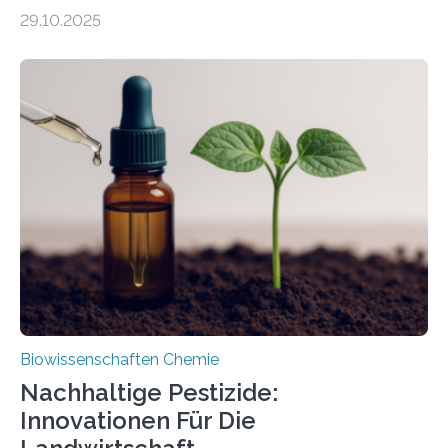
99 Millionen Jahre altem Bernstein entdeckten LMU-
29.10.2025
Forschende die bisher älteste bekannte Stechmücken-
Larve. Das kreidezeitliche Fossil stammt aus der
Region Kachin in Myanmar und hat sich in
ausgezeichnetem Zustand erhalten. Es konnte als neue
Art einer neuen Gattung beschrieben werden und trägt
nun den Namen Cretosabethes primaevus. Dieser erste
fossile Nachweis einer Stechmückenlarve in Bernstein
stellt gleichzeitig den ersten Fossilfund einer
Mückenlarve aus dem Mesozoikum dar, denn…
Biowissenschaften Chemie
Nachhaltige Pestizide:
Innovationen Für Die