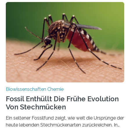
fotosynthetischen Organismen der Erde. Ihre
Geschichte beginnt jedoch eher unscheinbar: bei
Grünalgen, die vor Hunderten von Millionen Jahren
lebten. Unter den Vorfahren sticht eine Gruppe heraus,
die noch heute in der Natur vorkommt: die
Süßwasseralge Coleochaetophyceae. Einige Arten
dieser Gruppe bilden aus Zellfäden dichte Geflechte
mit scheibenförmiger Gestalt. Was auffällig ist: Die
nächsten…
Biowissenschaften Chemie
Fossil Enthüllt Die Frühe Evolution
Von Stechmücken
Ein seltener Fossilfund zeigt, wie weit die Ursprünge der
heute lebenden Stechmückenarten zurückreichen. In