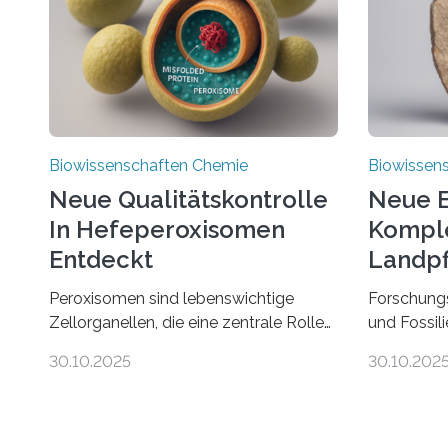
Biowissenschaften Chemie
Biowissen
Neue Qualitätskontrolle
Neue E
In Hefeperoxisomen
Komple
Entdeckt
Landpf
Jahren
Peroxisomen sind lebenswichtige
Forschung
Zellorganellen, die eine zentrale Rolle
und Fossil
im Lipidstoffwechsel und bei der
Evolution 
30.10.2025
30.10.202
Entgiftung von Zellen spielen. Damit
Moosen übe
sie ihre Aufgaben erfüllen können,
riesigen 
müssen zahlreiche Enzyme präzise in
zählen zu
ihr Inneres transportiert werden. Ein
fotosynth