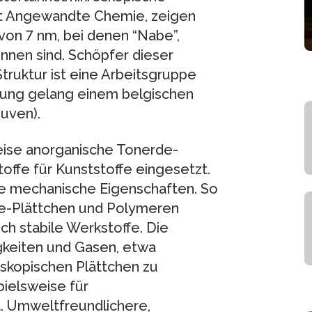
ift Angewandte Chemie, zeigen
on 7 nm, bei denen “Nabe”,
ennen sind. Schöpfer dieser
ruktur ist eine Arbeitsgruppe
erung gelang einem belgischen
uven).
weise anorganische Tonerde-
offe für Kunststoffe eingesetzt.
te mechanische Eigenschaften. So
de-Plättchen und Polymeren
ch stabile Werkstoffe. Die
gkeiten und Gasen, etwa
skopischen Plättchen zu
ielsweise für
. Umweltfreundlichere,