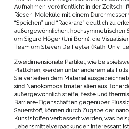
Aufnahmen, veröffentlicht in der Zeitschr
Riesen-Moleküle mit einem Durchmesser v
“Speichen” und “Radkranz” deutlich zu erk
außergewöhnlichen, hochsymmetrischen St
um Sigurd Höger (Uni Bonn), die Visualisi
Team um Steven De Feyter (Kath. Univ. Le
Zweidimensionale Partikel, wie beispiels
Plättchen, werden unter anderem als Füllst
Sie verleihen dem Material ausgezeichne
sind Nanokompositmaterialien aus Toner
außergewöhnlich steife, feste und thermis
Barriere-Eigenschaften gegenüber Flüssi
Sauerstoff, können durch Zugabe der nano
Kunststoffen verbessert werden, was beisp
Lebensmittelverpackungen interessant ist