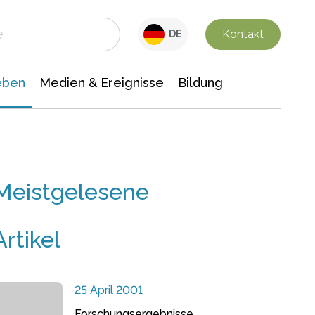
 Leben
Medien & Ereignisse
Interdisziplinäre Forschung
Veranstaltungsnachrichten
n Chemie
Gesellschaftswissenschaften
Kontakt
DE
eben
Medien & Ereignisse
Bildung
Meistgelesene
Artikel
25 April 2001
Forschungsergebnisse