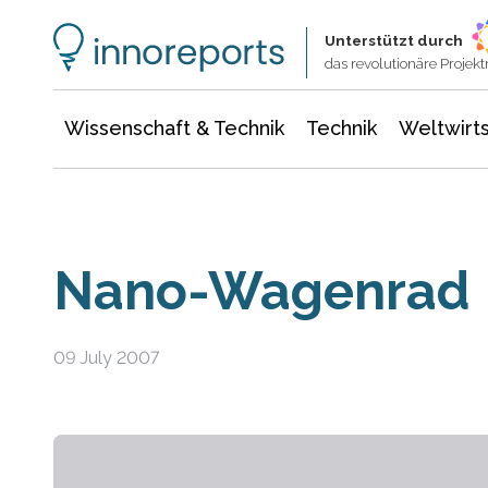
Wissenschaft & Technik
Informationstechnologie
Energie & Elektrotechnik
Unterstützt durch
das revolutionäre Proje
Wissenschaft & Technik
Technik
Weltwirts
Nano-Wagenrad
09 July 2007