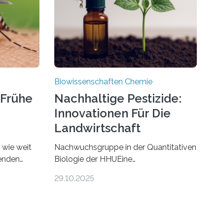
Biowissenschaften Chemie
 Frühe
Nachhaltige Pestizide:
Innovationen Für Die
Landwirtschaft
, wie weit
Nachwuchsgruppe in der Quantitativen
benden
Biologie der HHUEine
chen. In
Nachwuchsgruppe an der Heinrich-
29.10.2025
nstein
Heine-Universität Düsseldorf (HHU)
e die
wird in den kommenden fünf Jahren
echmücken-
erforschen, wie Bakterien auf
ssil
biotechnologischem Weg ein