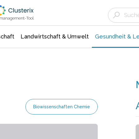
Landwirtschaft & Umwelt
Gesundheit &
Agrar- Forstwissenschaften
Biowissenschafte
Unternehmensmeldungen
Ökologie Umwelt- Naturschutz
ktmanagement-Tool
chaft
Landwirtschaft & Umwelt
Gesundheit & L
Biowissenschaften Chemie