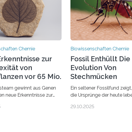
schaften Chemie
Biowissenschaften Chemie
rkenntnisse zur
Fossil Enthüllt Die
xität von
Evolution Von
lanzen vor 65 Mio.
Stechmücken
steam gewinnt aus Genen
Ein seltener Fossilfund zeigt
ien neue Erkenntnisse zur
die Ursprünge der heute le
einer AlgeVon winzigen
Stechmückenarten zurückrei
5
29.10.2025
r filigrane Farne bis zu
99 Millionen Jahre altem Ber
Bäumen – Landpflanzen
entdeckten LMU-Forschend
 den komplexesten
bisher älteste bekannte St
etischen Organismen der
Larve. Das kreidezeitliche Fo