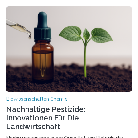
Larve. Das kreidezeitliche Fossil stammt aus der
Region Kachin in Myanmar und hat sich in
ausgezeichnetem Zustand erhalten. Es konnte als neue
Art einer neuen Gattung beschrieben werden und trägt
nun den Namen Cretosabethes primaevus. Dieser erste
fossile Nachweis einer Stechmückenlarve in Bernstein
stellt gleichzeitig den ersten Fossilfund einer
Mückenlarve aus dem Mesozoikum dar, denn…
Biowissenschaften Chemie
Nachhaltige Pestizide:
Innovationen Für Die
Landwirtschaft