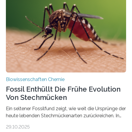
Grünalgen, die vor Hunderten von Millionen Jahren
lebten. Unter den Vorfahren sticht eine Gruppe heraus,
die noch heute in der Natur vorkommt: die
Süßwasseralge Coleochaetophyceae. Einige Arten
dieser Gruppe bilden aus Zellfäden dichte Geflechte
mit scheibenförmiger Gestalt. Was auffällig ist: Die
nächsten…
Biowissenschaften Chemie
Fossil Enthüllt Die Frühe Evolution
Von Stechmücken
Ein seltener Fossilfund zeigt, wie weit die Ursprünge der
heute lebenden Stechmückenarten zurückreichen. In
99 Millionen Jahre altem Bernstein entdeckten LMU-
29.10.2025
Forschende die bisher älteste bekannte Stechmücken-