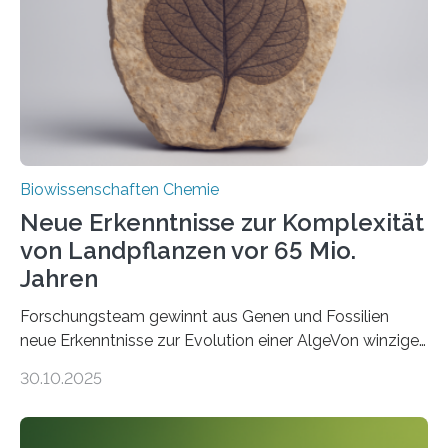
Saccharomyces cerevisiae entdeckt, der für die
Funktionsfähigkeit der Organellen entscheidend ist. Die
Studie wurde am 28. Oktober 2025 in der
Fachzeitschrift…
Biowissenschaften Chemie
Neue Erkenntnisse zur Komplexität
von Landpflanzen vor 65 Mio.
Jahren
Forschungsteam gewinnt aus Genen und Fossilien
neue Erkenntnisse zur Evolution einer AlgeVon winzigen
Moosen über filigrane Farne bis zu riesigen Bäumen –
30.10.2025
Landpflanzen zählen zu den komplexesten
fotosynthetischen Organismen der Erde. Ihre
Geschichte beginnt jedoch eher unscheinbar: bei