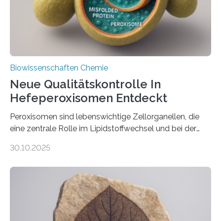
Biowissenschaften Chemie
Neue Qualitätskontrolle In
Hefeperoxisomen Entdeckt
Peroxisomen sind lebenswichtige Zellorganellen, die
eine zentrale Rolle im Lipidstoffwechsel und bei der
Entgiftung von Zellen spielen. Damit sie ihre Aufgaben
30.10.2025
erfüllen können, müssen zahlreiche Enzyme präzise in
ihr Inneres transportiert werden. Ein Forschungsteam
der Ruhr-Universität Bochum um Prof. Dr. Ralf Erdmann
und Dr. Ismaila Francis Yusuf hat nun einen bislang
unbekannten Qualitätskontrollmechanismus des
peroxisomalen Proteintransports in der Bäckerhefe