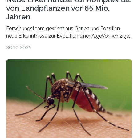
von Landpflanzen vor 65 Mio.
Jahren
Forschungsteam gewinnt aus Genen und Fossilien
neue Erkenntnisse zur Evolution einer AlgeVon winzigen
Moosen über filigrane Farne bis zu riesigen Bäumen –
30.10.2025
Landpflanzen zählen zu den komplexesten
fotosynthetischen Organismen der Erde. Ihre
Geschichte beginnt jedoch eher unscheinbar: bei
Grünalgen, die vor Hunderten von Millionen Jahren
lebten. Unter den Vorfahren sticht eine Gruppe heraus,
die noch heute in der Natur vorkommt: die
Süßwasseralge Coleochaetophyceae. Einige Arten
dieser Gruppe bilden aus Zellfäden dichte Geflechte
mit scheibenförmiger Gestalt. Was auffällig ist: Die
nächsten…