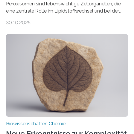
Peroxisomen sind lebenswichtige Zellorganellen, die
eine zentrale Rolle im Lipidstoffwechsel und bei der
Entgiftung von Zellen spielen. Damit sie ihre Aufgaben
30.10.2025
erfüllen können, müssen zahlreiche Enzyme präzise in
ihr Inneres transportiert werden. Ein Forschungsteam
der Ruhr-Universität Bochum um Prof. Dr. Ralf Erdmann
und Dr. Ismaila Francis Yusuf hat nun einen bislang
unbekannten Qualitätskontrollmechanismus des
peroxisomalen Proteintransports in der Bäckerhefe
Saccharomyces cerevisiae entdeckt, der für die
Funktionsfähigkeit der Organellen entscheidend ist. Die
Studie wurde am 28. Oktober 2025 in der
Fachzeitschrift…
Biowissenschaften Chemie
Neue Erkenntnisse zur Komplexität