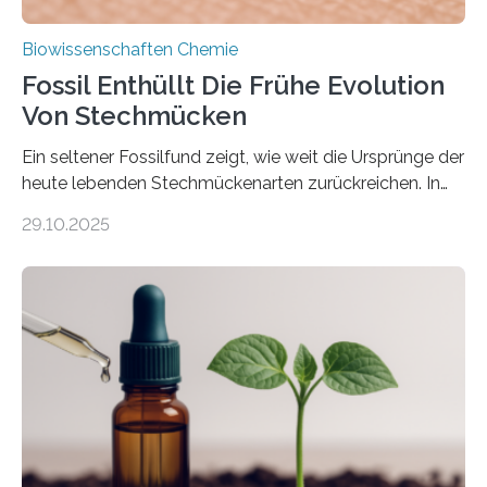
Biowissenschaften Chemie
Fossil Enthüllt Die Frühe Evolution
Von Stechmücken
Ein seltener Fossilfund zeigt, wie weit die Ursprünge der
heute lebenden Stechmückenarten zurückreichen. In
99 Millionen Jahre altem Bernstein entdeckten LMU-
29.10.2025
Forschende die bisher älteste bekannte Stechmücken-
Larve. Das kreidezeitliche Fossil stammt aus der
Region Kachin in Myanmar und hat sich in
ausgezeichnetem Zustand erhalten. Es konnte als neue
Art einer neuen Gattung beschrieben werden und trägt
nun den Namen Cretosabethes primaevus. Dieser erste
fossile Nachweis einer Stechmückenlarve in Bernstein
stellt gleichzeitig den ersten Fossilfund einer
Mückenlarve aus dem Mesozoikum dar, denn…