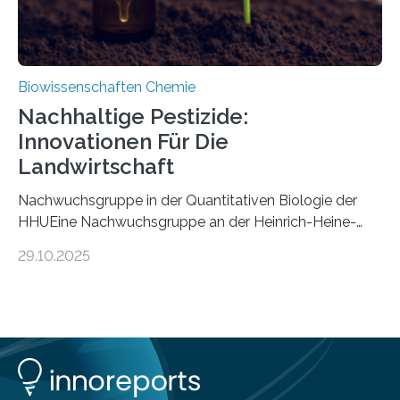
Biowissenschaften Chemie
Nachhaltige Pestizide:
Innovationen Für Die
Landwirtschaft
Nachwuchsgruppe in der Quantitativen Biologie der
HHUEine Nachwuchsgruppe an der Heinrich-Heine-
Universität Düsseldorf (HHU) wird in den kommenden
29.10.2025
fünf Jahren erforschen, wie Bakterien auf
biotechnologischem Weg ein ökologisch verträgliches
Pestizid erzeugen können. Der Wirkstoff stammt dabei
ursprünglich aus einer Pflanze, der Dalmatinischen
Insektenblume. Das Bundesministerium für Forschung,
Technologie und Raumfahrt (BMFTR) fördert das
Projekt im Rahmen der Nationalen