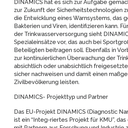
DINAMICS hat es sich zur Aufgabe gemach
zur Zukunft der Sicherheitstechnologien zu
die Entwicklung eines Warnsystems, das ge
Bakterien und Viren, identifizieren kann. 
der Trinkwasserversorgung sieht DINAMIC
Spezialeinsätze vor, das auch bei Sportgroß
Beteiligten beitragen soll. Ebenfalls in Vo
zur kontinuierlichen Überwachung der Trin
absichtlich oder unabsichtlich freigesetzt
sicher nachweisen und damit einen maßgebl
Zivilbevölkerung leisten.
DINAMICS- Projekttyp und Partner
Das EU-Projekt DINAMICS (Diagnostic Na
ist ein “Integ-riertes Projekt für KMU”, das
mit Partnern aus Forschung und Industrie 