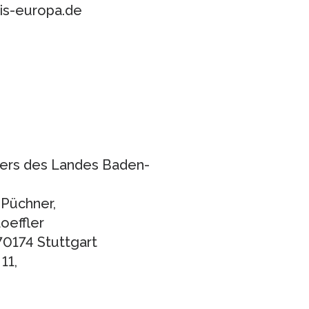
eis-europa.de
ters des Landes Baden-
 Püchner,
oeffler
 70174 Stuttgart
11,