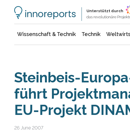
Wissenschaft & Technik
Informationstechnologie
Energie & Elektrotechnik
Unterstützt durch
das revolutionäre Proje
Wissenschaft & Technik
Technik
Weltwirts
Steinbeis-Europ
führt Projektma
EU-Projekt DINA
26 June 2007