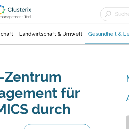
Landwirtschaft & Umwelt
Gesundheit &
Agrar- Forstwissenschaften
Biowissenschafte
Unternehmensmeldungen
Ökologie Umwelt- Naturschutz
ktmanagement-Tool
chaft
Landwirtschaft & Umwelt
Gesundheit & L
a-Zentrum
nagement für
MICS durch