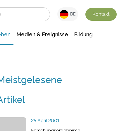
 Leben
Medien & Ereignisse
Interdisziplinäre Forschung
Veranstaltungsnachrichten
n Chemie
Gesellschaftswissenschaften
Kontakt
DE
eben
Medien & Ereignisse
Bildung
Meistgelesene
Artikel
25 April 2001
Forschungsergebnisse