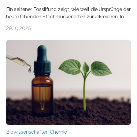
Ein seltener Fossilfund zeigt, wie weit die Ursprünge der
heute lebenden Stechmückenarten zurückreichen. In
99 Millionen Jahre altem Bernstein entdeckten LMU-
29.10.2025
Forschende die bisher älteste bekannte Stechmücken-
Larve. Das kreidezeitliche Fossil stammt aus der
Region Kachin in Myanmar und hat sich in
ausgezeichnetem Zustand erhalten. Es konnte als neue
Art einer neuen Gattung beschrieben werden und trägt
nun den Namen Cretosabethes primaevus. Dieser erste
fossile Nachweis einer Stechmückenlarve in Bernstein
stellt gleichzeitig den ersten Fossilfund einer
Mückenlarve aus dem Mesozoikum dar, denn…
Biowissenschaften Chemie