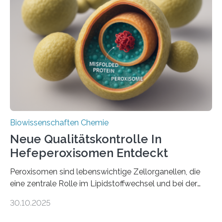
Biowissenschaften Chemie
Neue Qualitätskontrolle In
Hefeperoxisomen Entdeckt
Peroxisomen sind lebenswichtige Zellorganellen, die
eine zentrale Rolle im Lipidstoffwechsel und bei der
Entgiftung von Zellen spielen. Damit sie ihre Aufgaben
30.10.2025
erfüllen können, müssen zahlreiche Enzyme präzise in
ihr Inneres transportiert werden. Ein Forschungsteam