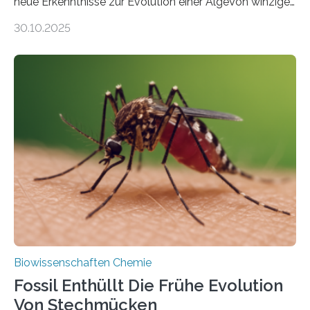
neue Erkenntnisse zur Evolution einer AlgeVon winzigen
Moosen über filigrane Farne bis zu riesigen Bäumen –
30.10.2025
Landpflanzen zählen zu den komplexesten
fotosynthetischen Organismen der Erde. Ihre
Geschichte beginnt jedoch eher unscheinbar: bei
Grünalgen, die vor Hunderten von Millionen Jahren
lebten. Unter den Vorfahren sticht eine Gruppe heraus,
die noch heute in der Natur vorkommt: die
Süßwasseralge Coleochaetophyceae. Einige Arten
dieser Gruppe bilden aus Zellfäden dichte Geflechte
mit scheibenförmiger Gestalt. Was auffällig ist: Die
nächsten…
Biowissenschaften Chemie
Fossil Enthüllt Die Frühe Evolution
Von Stechmücken