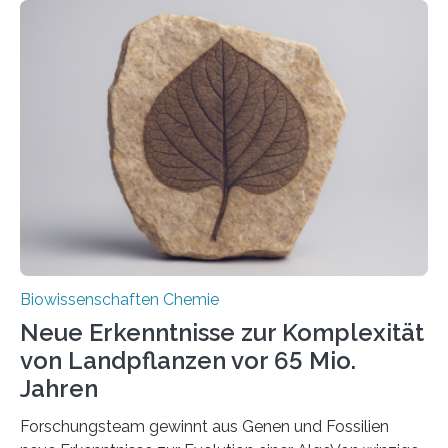
der Ruhr-Universität Bochum um Prof. Dr. Ralf Erdmann
und Dr. Ismaila Francis Yusuf hat nun einen bislang
unbekannten Qualitätskontrollmechanismus des
peroxisomalen Proteintransports in der Bäckerhefe
Saccharomyces cerevisiae entdeckt, der für die
Funktionsfähigkeit der Organellen entscheidend ist. Die
Studie wurde am 28. Oktober 2025 in der
Fachzeitschrift…
Biowissenschaften Chemie
Neue Erkenntnisse zur Komplexität
von Landpflanzen vor 65 Mio.
Jahren
Forschungsteam gewinnt aus Genen und Fossilien