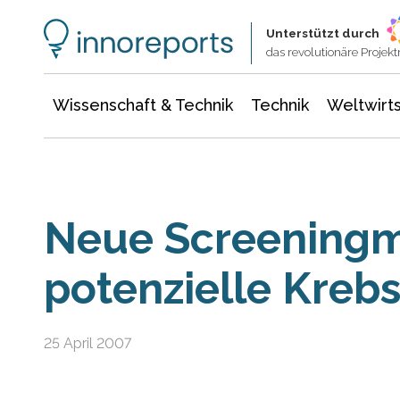
Wissenschaft & Technik
Informationstechnologie
Energie & Elektrotechnik
Unterstützt durch
das revolutionäre Proje
Wissenschaft & Technik
Technik
Weltwirts
Neue Screeningm
potenzielle Krebs
25 April 2007