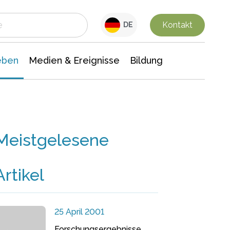
 Leben
Medien & Ereignisse
Interdisziplinäre Forschung
Veranstaltungsnachrichten
n Chemie
Gesellschaftswissenschaften
Kontakt
DE
eben
Medien & Ereignisse
Bildung
Meistgelesene
Artikel
25 April 2001
Forschungsergebnisse