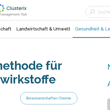
Landwirtschaft & Umwelt
Gesundheit &
Agrar- Forstwissenschaften
Biowissenschafte
Unternehmensmeldungen
Ökologie Umwelt- Naturschutz
ktmanagement-Tool
chaft
Landwirtschaft & Umwelt
Gesundheit & L
ethode für
wirkstoffe
Biowissenschaften Chemie