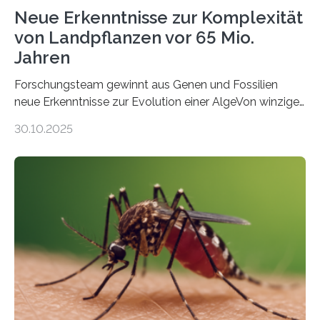
Neue Erkenntnisse zur Komplexität
von Landpflanzen vor 65 Mio.
Jahren
Forschungsteam gewinnt aus Genen und Fossilien
neue Erkenntnisse zur Evolution einer AlgeVon winzigen
Moosen über filigrane Farne bis zu riesigen Bäumen –
30.10.2025
Landpflanzen zählen zu den komplexesten
fotosynthetischen Organismen der Erde. Ihre
Geschichte beginnt jedoch eher unscheinbar: bei
Grünalgen, die vor Hunderten von Millionen Jahren
lebten. Unter den Vorfahren sticht eine Gruppe heraus,
die noch heute in der Natur vorkommt: die
Süßwasseralge Coleochaetophyceae. Einige Arten
dieser Gruppe bilden aus Zellfäden dichte Geflechte
mit scheibenförmiger Gestalt. Was auffällig ist: Die
nächsten…