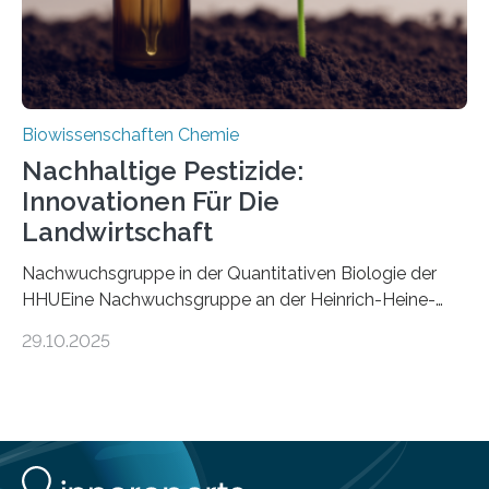
Biowissenschaften Chemie
Nachhaltige Pestizide:
Innovationen Für Die
Landwirtschaft
Nachwuchsgruppe in der Quantitativen Biologie der
HHUEine Nachwuchsgruppe an der Heinrich-Heine-
Universität Düsseldorf (HHU) wird in den kommenden
29.10.2025
fünf Jahren erforschen, wie Bakterien auf
biotechnologischem Weg ein ökologisch verträgliches
Pestizid erzeugen können. Der Wirkstoff stammt dabei
ursprünglich aus einer Pflanze, der Dalmatinischen
Insektenblume. Das Bundesministerium für Forschung,
Technologie und Raumfahrt (BMFTR) fördert das