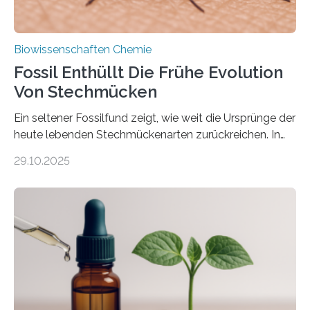
Biowissenschaften Chemie
Fossil Enthüllt Die Frühe Evolution
Von Stechmücken
Ein seltener Fossilfund zeigt, wie weit die Ursprünge der
heute lebenden Stechmückenarten zurückreichen. In
99 Millionen Jahre altem Bernstein entdeckten LMU-
29.10.2025
Forschende die bisher älteste bekannte Stechmücken-
Larve. Das kreidezeitliche Fossil stammt aus der
Region Kachin in Myanmar und hat sich in
ausgezeichnetem Zustand erhalten. Es konnte als neue
Art einer neuen Gattung beschrieben werden und trägt
nun den Namen Cretosabethes primaevus. Dieser erste
fossile Nachweis einer Stechmückenlarve in Bernstein
stellt gleichzeitig den ersten Fossilfund einer
Mückenlarve aus dem Mesozoikum dar, denn…