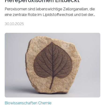
Hefeperoxisomen Entdeckt
Peroxisomen sind lebenswichtige Zellorganellen, die
eine zentrale Rolle im Lipidstoffwechsel und bei der
Entgiftung von Zellen spielen. Damit sie ihre Aufgaben
30.10.2025
erfüllen können, müssen zahlreiche Enzyme präzise in
ihr Inneres transportiert werden. Ein Forschungsteam
der Ruhr-Universität Bochum um Prof. Dr. Ralf Erdmann
und Dr. Ismaila Francis Yusuf hat nun einen bislang
unbekannten Qualitätskontrollmechanismus des
peroxisomalen Proteintransports in der Bäckerhefe
Saccharomyces cerevisiae entdeckt, der für die
Funktionsfähigkeit der Organellen entscheidend ist. Die
Studie wurde am 28. Oktober 2025 in der
Fachzeitschrift…
Biowissenschaften Chemie