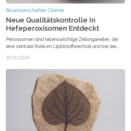
Biowissenschaften Chemie
Neue Qualitätskontrolle In
Hefeperoxisomen Entdeckt
Peroxisomen sind lebenswichtige Zellorganellen, die
eine zentrale Rolle im Lipidstoffwechsel und bei der
Entgiftung von Zellen spielen. Damit sie ihre Aufgaben
30.10.2025
erfüllen können, müssen zahlreiche Enzyme präzise in
ihr Inneres transportiert werden. Ein Forschungsteam
der Ruhr-Universität Bochum um Prof. Dr. Ralf Erdmann
und Dr. Ismaila Francis Yusuf hat nun einen bislang
unbekannten Qualitätskontrollmechanismus des
peroxisomalen Proteintransports in der Bäckerhefe
Saccharomyces cerevisiae entdeckt, der für die
Funktionsfähigkeit der Organellen entscheidend ist. Die
Studie wurde am 28. Oktober 2025 in der
Fachzeitschrift…