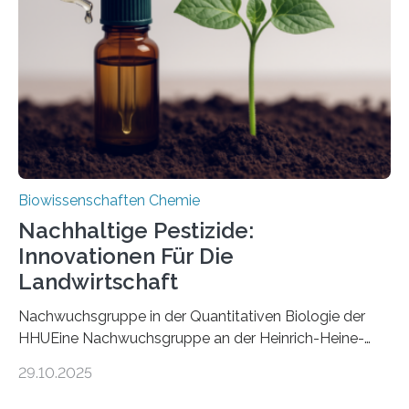
nun den Namen Cretosabethes primaevus. Dieser erste
fossile Nachweis einer Stechmückenlarve in Bernstein
stellt gleichzeitig den ersten Fossilfund einer
Mückenlarve aus dem Mesozoikum dar, denn…
Biowissenschaften Chemie
Nachhaltige Pestizide:
Innovationen Für Die
Landwirtschaft
Nachwuchsgruppe in der Quantitativen Biologie der
HHUEine Nachwuchsgruppe an der Heinrich-Heine-
Universität Düsseldorf (HHU) wird in den kommenden
29.10.2025
fünf Jahren erforschen, wie Bakterien auf
biotechnologischem Weg ein ökologisch verträgliches