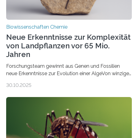
Biowissenschaften Chemie
Neue Erkenntnisse zur Komplexität
von Landpflanzen vor 65 Mio.
Jahren
Forschungsteam gewinnt aus Genen und Fossilien
neue Erkenntnisse zur Evolution einer AlgeVon winzigen
Moosen über filigrane Farne bis zu riesigen Bäumen –
30.10.2025
Landpflanzen zählen zu den komplexesten
fotosynthetischen Organismen der Erde. Ihre
Geschichte beginnt jedoch eher unscheinbar: bei
Grünalgen, die vor Hunderten von Millionen Jahren
lebten. Unter den Vorfahren sticht eine Gruppe heraus,
die noch heute in der Natur vorkommt: die
Süßwasseralge Coleochaetophyceae. Einige Arten