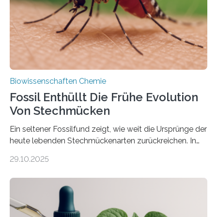
dieser Gruppe bilden aus Zellfäden dichte Geflechte
mit scheibenförmiger Gestalt. Was auffällig ist: Die
nächsten…
Biowissenschaften Chemie
Fossil Enthüllt Die Frühe Evolution
Von Stechmücken
Ein seltener Fossilfund zeigt, wie weit die Ursprünge der
heute lebenden Stechmückenarten zurückreichen. In
99 Millionen Jahre altem Bernstein entdeckten LMU-
29.10.2025
Forschende die bisher älteste bekannte Stechmücken-
Larve. Das kreidezeitliche Fossil stammt aus der
Region Kachin in Myanmar und hat sich in
ausgezeichnetem Zustand erhalten. Es konnte als neue
Art einer neuen Gattung beschrieben werden und trägt