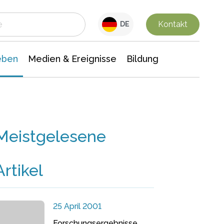
 Leben
Medien & Ereignisse
Interdisziplinäre Forschung
Veranstaltungsnachrichten
n Chemie
Gesellschaftswissenschaften
Kontakt
DE
eben
Medien & Ereignisse
Bildung
Meistgelesene
Artikel
25 April 2001
Forschungsergebnisse