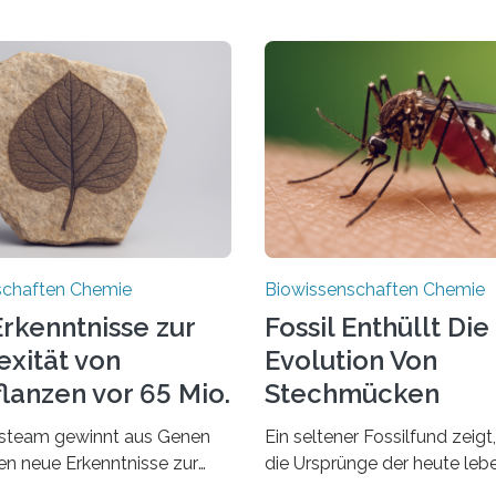
schaften Chemie
Biowissenschaften Chemie
rkenntnisse zur
Fossil Enthüllt Die
xität von
Evolution Von
lanzen vor 65 Mio.
Stechmücken
steam gewinnt aus Genen
Ein seltener Fossilfund zeigt
ien neue Erkenntnisse zur
die Ursprünge der heute le
einer AlgeVon winzigen
Stechmückenarten zurückrei