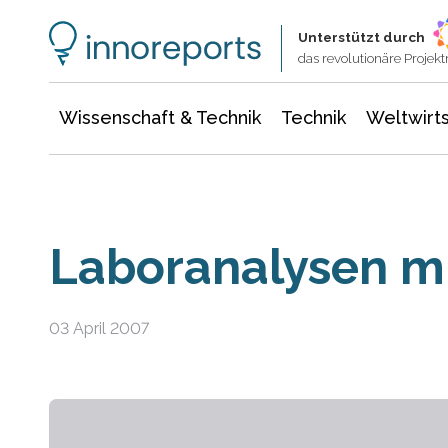
Wissenschaft & Technik
Informationstechnologie
Energie & Elektrotechnik
Unterstützt durch
das revolutionäre Proje
Wissenschaft & Technik
Technik
Weltwirts
Laboranalysen mi
03 April 2007