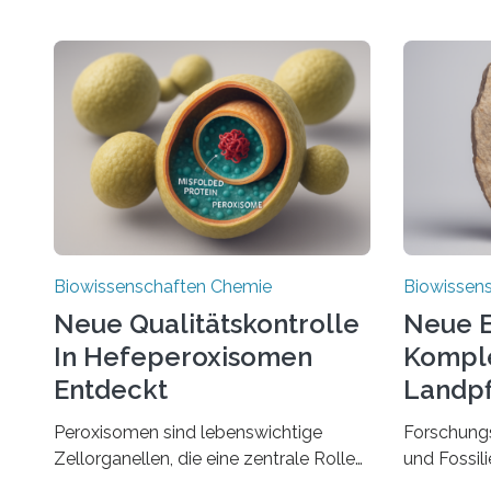
Biowissenschaften Chemie
Biowissen
Neue Qualitätskontrolle
Neue E
In Hefeperoxisomen
Komple
Entdeckt
Landpf
Jahren
Peroxisomen sind lebenswichtige
Forschung
Zellorganellen, die eine zentrale Rolle
und Fossil
im Lipidstoffwechsel und bei der
Evolution 