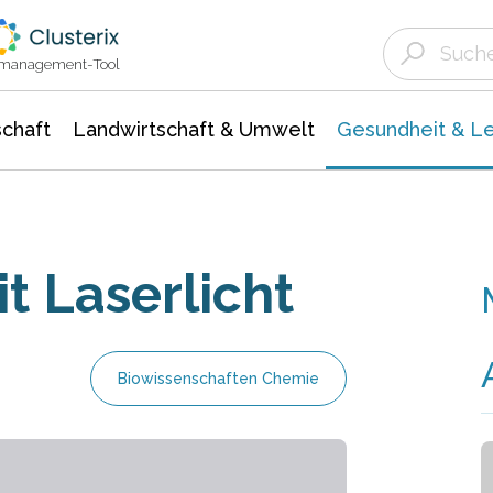
Landwirtschaft & Umwelt
Gesundheit &
Agrar- Forstwissenschaften
Biowissenschafte
Unternehmensmeldungen
Ökologie Umwelt- Naturschutz
ktmanagement-Tool
chaft
Landwirtschaft & Umwelt
Gesundheit & L
t Laserlicht
Biowissenschaften Chemie