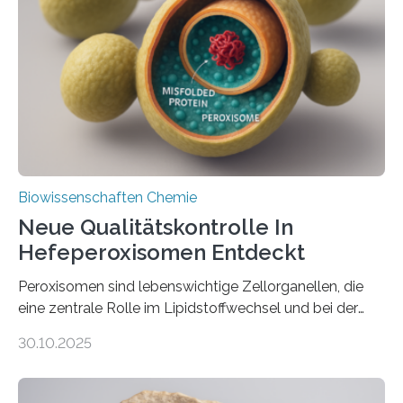
Biowissenschaften Chemie
Neue Qualitätskontrolle In
Hefeperoxisomen Entdeckt
Peroxisomen sind lebenswichtige Zellorganellen, die
eine zentrale Rolle im Lipidstoffwechsel und bei der
Entgiftung von Zellen spielen. Damit sie ihre Aufgaben
30.10.2025
erfüllen können, müssen zahlreiche Enzyme präzise in
ihr Inneres transportiert werden. Ein Forschungsteam
der Ruhr-Universität Bochum um Prof. Dr. Ralf Erdmann