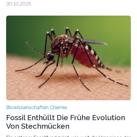
30.10.2025
Landpflanzen zählen zu den komplexesten
fotosynthetischen Organismen der Erde. Ihre
Geschichte beginnt jedoch eher unscheinbar: bei
Grünalgen, die vor Hunderten von Millionen Jahren
lebten. Unter den Vorfahren sticht eine Gruppe heraus,
die noch heute in der Natur vorkommt: die
Süßwasseralge Coleochaetophyceae. Einige Arten
dieser Gruppe bilden aus Zellfäden dichte Geflechte
mit scheibenförmiger Gestalt. Was auffällig ist: Die
nächsten…
Biowissenschaften Chemie
Fossil Enthüllt Die Frühe Evolution
Von Stechmücken