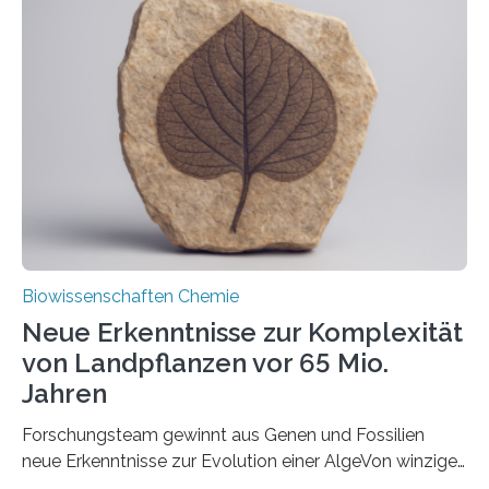
und Dr. Ismaila Francis Yusuf hat nun einen bislang
unbekannten Qualitätskontrollmechanismus des
peroxisomalen Proteintransports in der Bäckerhefe
Saccharomyces cerevisiae entdeckt, der für die
Funktionsfähigkeit der Organellen entscheidend ist. Die
Studie wurde am 28. Oktober 2025 in der
Fachzeitschrift…
Biowissenschaften Chemie
Neue Erkenntnisse zur Komplexität
von Landpflanzen vor 65 Mio.
Jahren
Forschungsteam gewinnt aus Genen und Fossilien
neue Erkenntnisse zur Evolution einer AlgeVon winzigen
Moosen über filigrane Farne bis zu riesigen Bäumen –