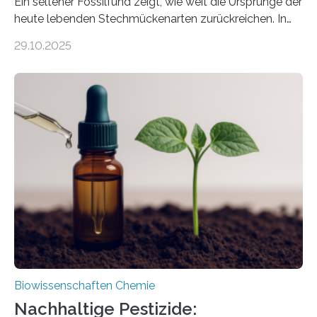
Ein seltener Fossilfund zeigt, wie weit die Ursprünge der
heute lebenden Stechmückenarten zurückreichen. In
99 Millionen Jahre altem Bernstein entdeckten LMU-
29.10.2025
Forschende die bisher älteste bekannte Stechmücken-
Larve. Das kreidezeitliche Fossil stammt aus der
Region Kachin in Myanmar und hat sich in
ausgezeichnetem Zustand erhalten. Es konnte als neue
Art einer neuen Gattung beschrieben werden und trägt
nun den Namen Cretosabethes primaevus. Dieser erste
fossile Nachweis einer Stechmückenlarve in Bernstein
stellt gleichzeitig den ersten Fossilfund einer
Mückenlarve aus dem Mesozoikum dar, denn…
Biowissenschaften Chemie
Nachhaltige Pestizide: