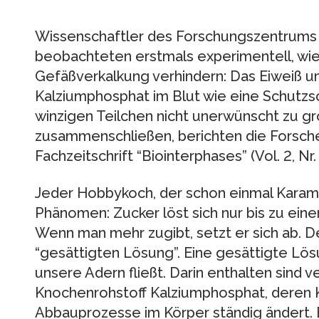
Wissenschaftler des Forschungszentrums
beobachteten erstmals experimentell, wie
Gefäßverkalkung verhindern: Das Eiweiß um
Kalziumphosphat im Blut wie eine Schutzsc
winzigen Teilchen nicht unerwünscht zu g
zusammenschließen, berichten die Forsche
Fachzeitschrift “Biointerphases” (Vol. 2, Nr.
Jeder Hobbykoch, der schon einmal Karamel
Phänomen: Zucker löst sich nur bis zu ei
Wenn man mehr zugibt, setzt er sich ab. De
“gesättigten Lösung”. Eine gesättigte Lösu
unsere Adern fließt. Darin enthalten sind 
Knochenrohstoff Kalziumphosphat, deren K
Abbauprozesse im Körper ständig ändert. E