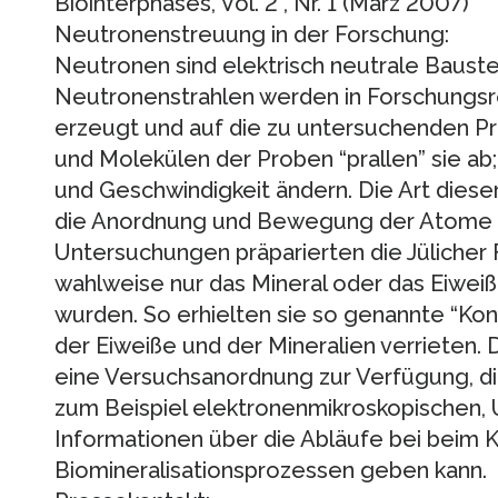
Biointerphases, Vol. 2 , Nr. 1 (März 2007)
Neutronenstreuung in der Forschung:
Neutronen sind elektrisch neutrale Baust
Neutronenstrahlen werden in Forschungsr
erzeugt und auf die zu untersuchenden P
und Molekülen der Proben “prallen” sie ab;
und Geschwindigkeit ändern. Die Art diese
die Anordnung und Bewegung der Atome in
Untersuchungen präparierten die Jülicher 
wahlweise nur das Mineral oder das Eiweiß
wurden. So erhielten sie so genannte “Kont
der Eiweiße und der Mineralien verrieten. 
eine Versuchsanordnung zur Verfügung, die
zum Beispiel elektronenmikroskopischen, 
Informationen über die Abläufe bei beim
Biomineralisationsprozessen geben kann.