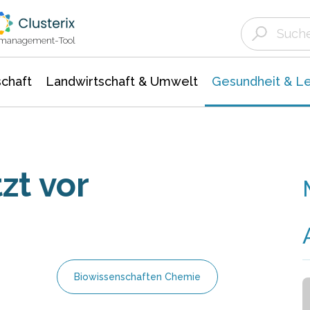
Landwirtschaft & Umwelt
Gesundheit &
Agrar- Forstwissenschaften
Biowissenschafte
Unternehmensmeldungen
Ökologie Umwelt- Naturschutz
ktmanagement-Tool
chaft
Landwirtschaft & Umwelt
Gesundheit & L
zt vor
Biowissenschaften Chemie