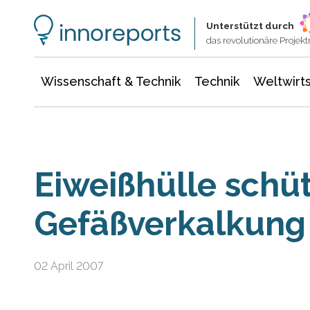
Wissenschaft & Technik
Informationstechnologie
Energie & Elektrotechnik
Unterstützt durch
das revolutionäre Proje
Wissenschaft & Technik
Technik
Weltwirts
Eiweißhülle schüt
Gefäßverkalkung
02 April 2007