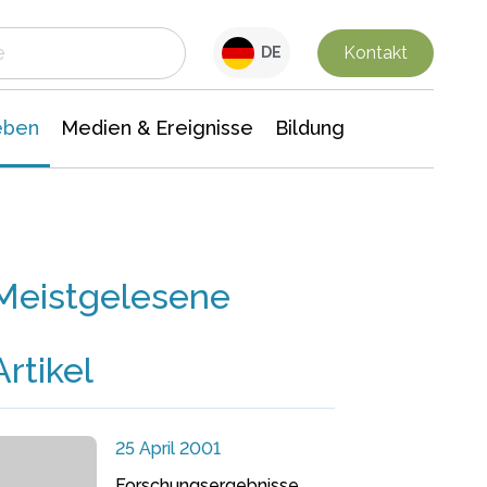
 Leben
Medien & Ereignisse
Interdisziplinäre Forschung
Veranstaltungsnachrichten
n Chemie
Gesellschaftswissenschaften
Kontakt
DE
eben
Medien & Ereignisse
Bildung
Meistgelesene
Artikel
25 April 2001
Forschungsergebnisse