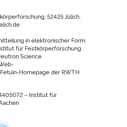
tkörperforschung, 52425 Jülich,
elich.de
tteilung in elektronischer Form.
nstitut für Festkörperforschung
 Neutron Science
/Web-
 Fetuin-Homepage der RWTH
05072 – Institut für
 Aachen
WTH