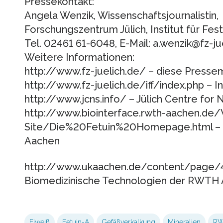
Pressekontakt:
Angela Wenzik, Wissenschaftsjournalistin,
Forschungszentrum Jülich, Institut für Fes
Tel. 02461 61-6048, E-Mail: a.wenzik@fz-ju
Weitere Informationen:
http://www.fz-juelich.de/ – diese Pressemi
http://www.fz-juelich.de/iff/index.php – I
http://www.jcns.info/ – Jülich Centre for
http://www.biointerface.rwth-aachen.de
Site/Die%20Fetuin%20Homepage.html –
Aachen
http://www.ukaachen.de/content/page/44
Biomedizinische Technologien der RWTH
Eiweiß
Fetuin-A
Gefäßverkalkung
Mineralien
R