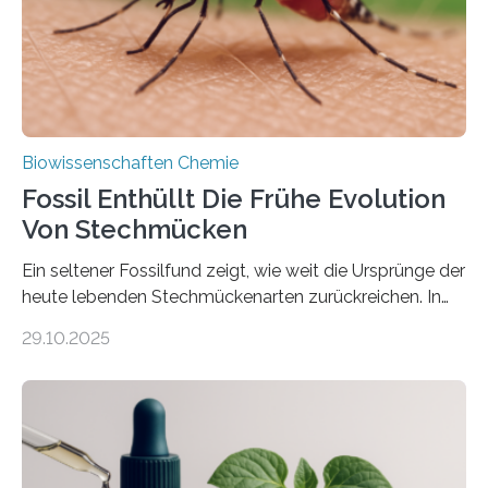
mit scheibenförmiger Gestalt. Was auffällig ist: Die
nächsten…
Biowissenschaften Chemie
Fossil Enthüllt Die Frühe Evolution
Von Stechmücken
Ein seltener Fossilfund zeigt, wie weit die Ursprünge der
heute lebenden Stechmückenarten zurückreichen. In
99 Millionen Jahre altem Bernstein entdeckten LMU-
29.10.2025
Forschende die bisher älteste bekannte Stechmücken-
Larve. Das kreidezeitliche Fossil stammt aus der
Region Kachin in Myanmar und hat sich in
ausgezeichnetem Zustand erhalten. Es konnte als neue
Art einer neuen Gattung beschrieben werden und trägt
nun den Namen Cretosabethes primaevus. Dieser erste