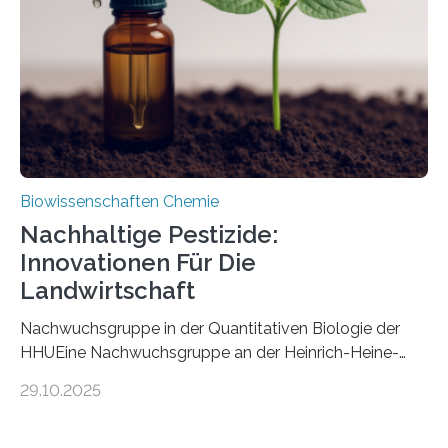
fossile Nachweis einer Stechmückenlarve in Bernstein
stellt gleichzeitig den ersten Fossilfund einer
Mückenlarve aus dem Mesozoikum dar, denn…
Biowissenschaften Chemie
Nachhaltige Pestizide:
Innovationen Für Die
Landwirtschaft
Nachwuchsgruppe in der Quantitativen Biologie der
HHUEine Nachwuchsgruppe an der Heinrich-Heine-
Universität Düsseldorf (HHU) wird in den kommenden
29.10.2025
fünf Jahren erforschen, wie Bakterien auf
biotechnologischem Weg ein ökologisch verträgliches