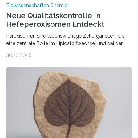
Biowissenschaften Chemie
Neue Qualitätskontrolle In
Hefeperoxisomen Entdeckt
Peroxisomen sind lebenswichtige Zellorganellen, die
eine zentrale Rolle im Lipidstoffwechsel und bei der
Entgiftung von Zellen spielen. Damit sie ihre Aufgaben
30.10.2025
erfüllen können, müssen zahlreiche Enzyme präzise in
ihr Inneres transportiert werden. Ein Forschungsteam
der Ruhr-Universität Bochum um Prof. Dr. Ralf Erdmann
und Dr. Ismaila Francis Yusuf hat nun einen bislang
unbekannten Qualitätskontrollmechanismus des
peroxisomalen Proteintransports in der Bäckerhefe
Saccharomyces cerevisiae entdeckt, der für die
Funktionsfähigkeit der Organellen entscheidend ist. Die
Studie wurde am 28. Oktober 2025 in der
Fachzeitschrift…