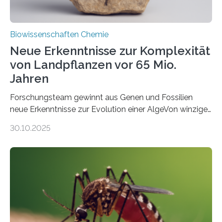
Biowissenschaften Chemie
Neue Erkenntnisse zur Komplexität
von Landpflanzen vor 65 Mio.
Jahren
Forschungsteam gewinnt aus Genen und Fossilien
neue Erkenntnisse zur Evolution einer AlgeVon winzigen
Moosen über filigrane Farne bis zu riesigen Bäumen –
30.10.2025
Landpflanzen zählen zu den komplexesten
fotosynthetischen Organismen der Erde. Ihre
Geschichte beginnt jedoch eher unscheinbar: bei
Grünalgen, die vor Hunderten von Millionen Jahren
lebten. Unter den Vorfahren sticht eine Gruppe heraus,
die noch heute in der Natur vorkommt: die
Süßwasseralge Coleochaetophyceae. Einige Arten
dieser Gruppe bilden aus Zellfäden dichte Geflechte