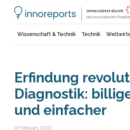
Wissenschaft & Technik
Informationstechnologie
Energie & Elektrotechnik
Unterstützt durch
das revolutionäre Proje
Wissenschaft & Technik
Technik
Weltwirts
Erfindung revolut
Diagnostik: billig
und einfacher
18 February 2002