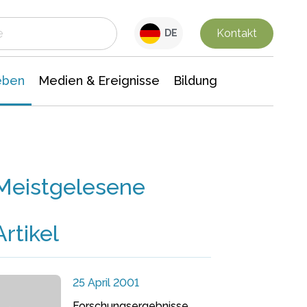
 Leben
Medien & Ereignisse
Interdisziplinäre Forschung
Veranstaltungsnachrichten
n Chemie
Gesellschaftswissenschaften
Kontakt
DE
eben
Medien & Ereignisse
Bildung
Meistgelesene
Artikel
25 April 2001
Forschungsergebnisse