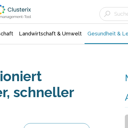
Landwirtschaft & Umwelt
Gesundheit &
Agrar- Forstwissenschaften
Biowissenschafte
Unternehmensmeldungen
Ökologie Umwelt- Naturschutz
ktmanagement-Tool
chaft
Landwirtschaft & Umwelt
Gesundheit & L
ioniert
er, schneller