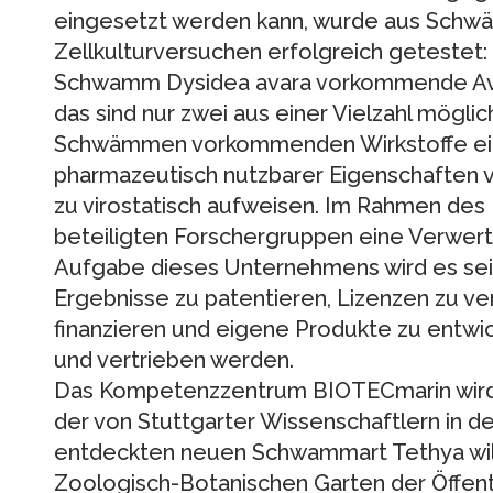
eingesetzt werden kann, wurde aus Schwäm
Zellkulturversuchen erfolgreich getestet
Schwamm Dysidea avara vorkommende Avar
das sind nur zwei aus einer Vielzahl mögli
Schwämmen vorkommenden Wirkstoffe ein
pharmazeutisch nutzbarer Eigenschaften von
zu virostatisch aufweisen. Im Rahmen de
beteiligten Forschergruppen eine Verwer
Aufgabe dieses Unternehmens wird es sein,
Ergebnisse zu patentieren, Lizenzen zu v
finanzieren und eigene Produkte zu entwic
und vertrieben werden.
Das Kompetenzzentrum BIOTECmarin wir
der von Stuttgarter Wissenschaftlern in d
entdeckten neuen Schwammart Tethya wil
Zoologisch-Botanischen Garten der Öffentl