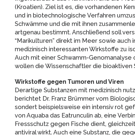
(Kroatien). Ziel ist es, die vorhandenen Ke
und in biotechnologische Verfahren umzu
Schwämme und die mit ihnen zusammenl
artgenau bestimmt. Anschließend soll ver
“Marikulturen” direkt im Meer sowie auch i
medizinisch interessanten Wirkstoffe zu iso
Auch mit einer Schwamm-Genomanalyse o
wollen die Wissenschaftler die bioaktive
Wirkstoffe gegen Tumoren und Viren
Derartige Substanzen mit medizinisch nutz
berichtet Dr. Franz Brümmer vom Biologisch
sondert beispielsweise ein intensiv rot 
von Aquaba das Eatrunculin ab, eine Verbin
Fressschutz gegen Fische dient, gleichzei
antiviral wirkt. Auch eine Substanz, die 