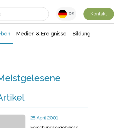
 Leben
Medien & Ereignisse
Interdisziplinäre Forschung
Veranstaltungsnachrichten
n Chemie
Gesellschaftswissenschaften
Kontakt
DE
eben
Medien & Ereignisse
Bildung
Meistgelesene
Artikel
25 April 2001
Forschungsergebnisse