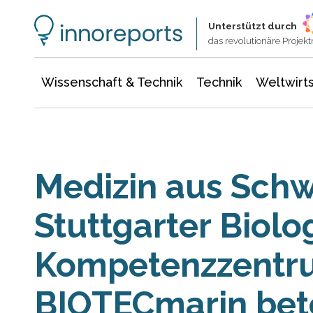
Wissenschaft & Technik
Informationstechnologie
Energie & Elektrotechnik
Unterstützt durch
das revolutionäre Proje
Wissenschaft & Technik
Technik
Weltwirts
Medizin aus Sc
Stuttgarter Biolo
Kompetenzzentr
BIOTECmarin bete