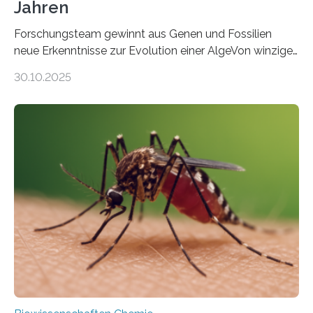
Jahren
Forschungsteam gewinnt aus Genen und Fossilien
neue Erkenntnisse zur Evolution einer AlgeVon winzigen
Moosen über filigrane Farne bis zu riesigen Bäumen –
30.10.2025
Landpflanzen zählen zu den komplexesten
fotosynthetischen Organismen der Erde. Ihre
Geschichte beginnt jedoch eher unscheinbar: bei
Grünalgen, die vor Hunderten von Millionen Jahren
lebten. Unter den Vorfahren sticht eine Gruppe heraus,
die noch heute in der Natur vorkommt: die
Süßwasseralge Coleochaetophyceae. Einige Arten
dieser Gruppe bilden aus Zellfäden dichte Geflechte
mit scheibenförmiger Gestalt. Was auffällig ist: Die
nächsten…