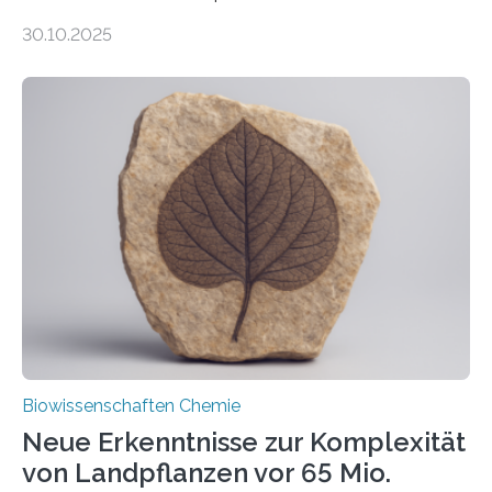
Entgiftung von Zellen spielen. Damit sie ihre Aufgaben
30.10.2025
erfüllen können, müssen zahlreiche Enzyme präzise in
ihr Inneres transportiert werden. Ein Forschungsteam
der Ruhr-Universität Bochum um Prof. Dr. Ralf Erdmann
und Dr. Ismaila Francis Yusuf hat nun einen bislang
unbekannten Qualitätskontrollmechanismus des
peroxisomalen Proteintransports in der Bäckerhefe
Saccharomyces cerevisiae entdeckt, der für die
Funktionsfähigkeit der Organellen entscheidend ist. Die
Studie wurde am 28. Oktober 2025 in der
Fachzeitschrift…
Biowissenschaften Chemie
Neue Erkenntnisse zur Komplexität
von Landpflanzen vor 65 Mio.