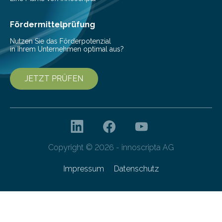
Ernährung zu sichern. Ohne sie besteht die weltweite
Gefahr erheblicher…
Fördermittelprüfung
Nutzen Sie das Förderpotenzial
in Ihrem Unternehmen optimal aus?
JETZT PRÜFEN
Copyright © 2026 - innoscripta AG
Impressum
Datenschutz