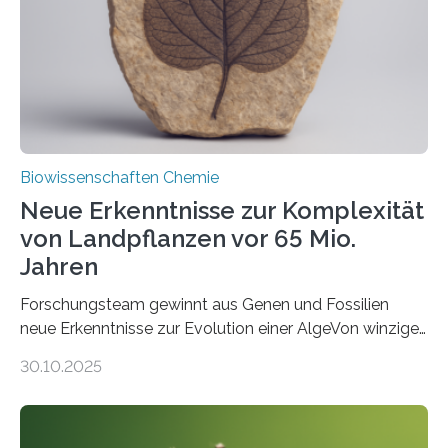
Funktionsfähigkeit der Organellen entscheidend ist. Die
Studie wurde am 28. Oktober 2025 in der
Fachzeitschrift…
Biowissenschaften Chemie
Neue Erkenntnisse zur Komplexität
von Landpflanzen vor 65 Mio.
Jahren
Forschungsteam gewinnt aus Genen und Fossilien
neue Erkenntnisse zur Evolution einer AlgeVon winzigen
Moosen über filigrane Farne bis zu riesigen Bäumen –
30.10.2025
Landpflanzen zählen zu den komplexesten
fotosynthetischen Organismen der Erde. Ihre
Geschichte beginnt jedoch eher unscheinbar: bei