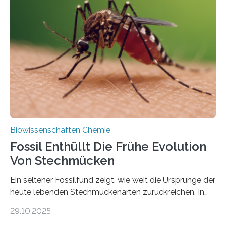
Grünalgen, die vor Hunderten von Millionen Jahren
lebten. Unter den Vorfahren sticht eine Gruppe heraus,
die noch heute in der Natur vorkommt: die
Süßwasseralge Coleochaetophyceae. Einige Arten
dieser Gruppe bilden aus Zellfäden dichte Geflechte
mit scheibenförmiger Gestalt. Was auffällig ist: Die
nächsten…
Biowissenschaften Chemie
Fossil Enthüllt Die Frühe Evolution
Von Stechmücken
Ein seltener Fossilfund zeigt, wie weit die Ursprünge der
heute lebenden Stechmückenarten zurückreichen. In
99 Millionen Jahre altem Bernstein entdeckten LMU-
29.10.2025
Forschende die bisher älteste bekannte Stechmücken-