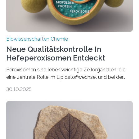
Biowissenschaften Chemie
Neue Qualitätskontrolle In
Hefeperoxisomen Entdeckt
Peroxisomen sind lebenswichtige Zellorganellen, die
eine zentrale Rolle im Lipidstoffwechsel und bei der
Entgiftung von Zellen spielen. Damit sie ihre Aufgaben
30.10.2025
erfüllen können, müssen zahlreiche Enzyme präzise in
ihr Inneres transportiert werden. Ein Forschungsteam
der Ruhr-Universität Bochum um Prof. Dr. Ralf Erdmann
und Dr. Ismaila Francis Yusuf hat nun einen bislang
unbekannten Qualitätskontrollmechanismus des
peroxisomalen Proteintransports in der Bäckerhefe
Saccharomyces cerevisiae entdeckt, der für die