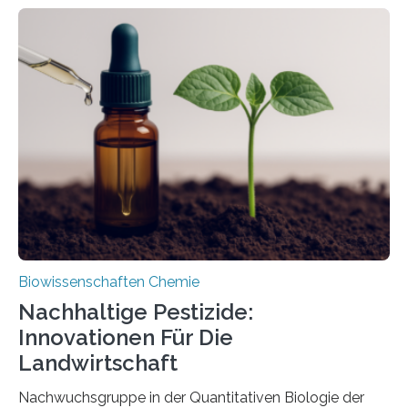
Larve. Das kreidezeitliche Fossil stammt aus der
Region Kachin in Myanmar und hat sich in
ausgezeichnetem Zustand erhalten. Es konnte als neue
Art einer neuen Gattung beschrieben werden und trägt
nun den Namen Cretosabethes primaevus. Dieser erste
fossile Nachweis einer Stechmückenlarve in Bernstein
stellt gleichzeitig den ersten Fossilfund einer
Mückenlarve aus dem Mesozoikum dar, denn…
Biowissenschaften Chemie
Nachhaltige Pestizide:
Innovationen Für Die
Landwirtschaft
Nachwuchsgruppe in der Quantitativen Biologie der