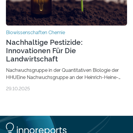
Biowissenschaften Chemie
Nachhaltige Pestizide:
Innovationen Für Die
Landwirtschaft
Nachwuchsgruppe in der Quantitativen Biologie der
HHUEine Nachwuchsgruppe an der Heinrich-Heine-
Universität Düsseldorf (HHU) wird in den kommenden
29.10.2025
fünf Jahren erforschen, wie Bakterien auf
biotechnologischem Weg ein ökologisch verträgliches
Pestizid erzeugen können. Der Wirkstoff stammt dabei
ursprünglich aus einer Pflanze, der Dalmatinischen
Insektenblume. Das Bundesministerium für Forschung,
Technologie und Raumfahrt (BMFTR) fördert das