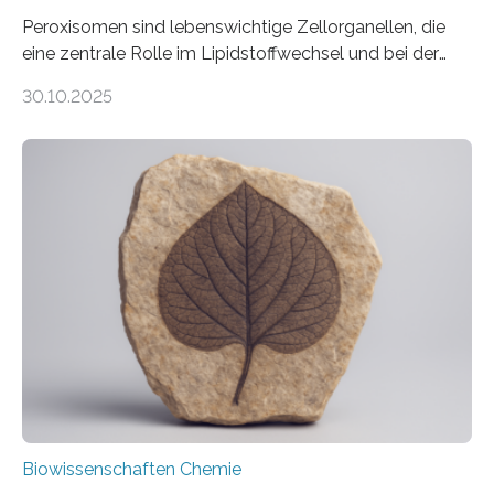
Peroxisomen sind lebenswichtige Zellorganellen, die
eine zentrale Rolle im Lipidstoffwechsel und bei der
Entgiftung von Zellen spielen. Damit sie ihre Aufgaben
30.10.2025
erfüllen können, müssen zahlreiche Enzyme präzise in
ihr Inneres transportiert werden. Ein Forschungsteam
der Ruhr-Universität Bochum um Prof. Dr. Ralf Erdmann
und Dr. Ismaila Francis Yusuf hat nun einen bislang
unbekannten Qualitätskontrollmechanismus des
peroxisomalen Proteintransports in der Bäckerhefe
Saccharomyces cerevisiae entdeckt, der für die
Funktionsfähigkeit der Organellen entscheidend ist. Die
Studie wurde am 28. Oktober 2025 in der
Fachzeitschrift…
Biowissenschaften Chemie