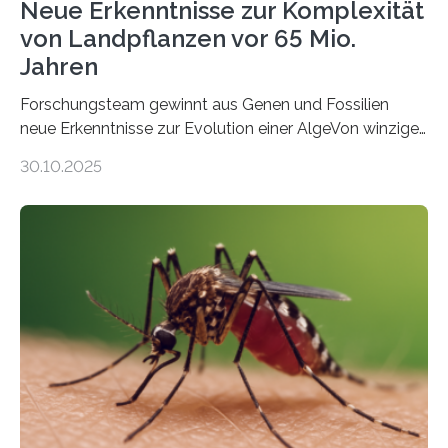
Neue Erkenntnisse zur Komplexität
von Landpflanzen vor 65 Mio.
Jahren
Forschungsteam gewinnt aus Genen und Fossilien
neue Erkenntnisse zur Evolution einer AlgeVon winzigen
Moosen über filigrane Farne bis zu riesigen Bäumen –
30.10.2025
Landpflanzen zählen zu den komplexesten
fotosynthetischen Organismen der Erde. Ihre
Geschichte beginnt jedoch eher unscheinbar: bei
Grünalgen, die vor Hunderten von Millionen Jahren
lebten. Unter den Vorfahren sticht eine Gruppe heraus,
die noch heute in der Natur vorkommt: die
Süßwasseralge Coleochaetophyceae. Einige Arten
dieser Gruppe bilden aus Zellfäden dichte Geflechte
mit scheibenförmiger Gestalt. Was auffällig ist: Die
nächsten…