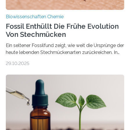
Biowissenschaften Chemie
Fossil Enthüllt Die Frühe Evolution
Von Stechmücken
Ein seltener Fossilfund zeigt, wie weit die Ursprünge der
heute lebenden Stechmückenarten zurückreichen. In
99 Millionen Jahre altem Bernstein entdeckten LMU-
29.10.2025
Forschende die bisher älteste bekannte Stechmücken-
Larve. Das kreidezeitliche Fossil stammt aus der
Region Kachin in Myanmar und hat sich in
ausgezeichnetem Zustand erhalten. Es konnte als neue
Art einer neuen Gattung beschrieben werden und trägt
nun den Namen Cretosabethes primaevus. Dieser erste
fossile Nachweis einer Stechmückenlarve in Bernstein
stellt gleichzeitig den ersten Fossilfund einer
Mückenlarve aus dem Mesozoikum dar, denn…