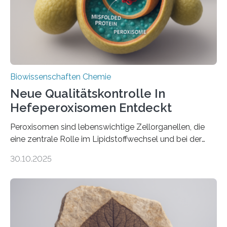
Biowissenschaften Chemie
Neue Qualitätskontrolle In
Hefeperoxisomen Entdeckt
Peroxisomen sind lebenswichtige Zellorganellen, die
eine zentrale Rolle im Lipidstoffwechsel und bei der
Entgiftung von Zellen spielen. Damit sie ihre Aufgaben
30.10.2025
erfüllen können, müssen zahlreiche Enzyme präzise in
ihr Inneres transportiert werden. Ein Forschungsteam
der Ruhr-Universität Bochum um Prof. Dr. Ralf Erdmann
und Dr. Ismaila Francis Yusuf hat nun einen bislang
unbekannten Qualitätskontrollmechanismus des
peroxisomalen Proteintransports in der Bäckerhefe