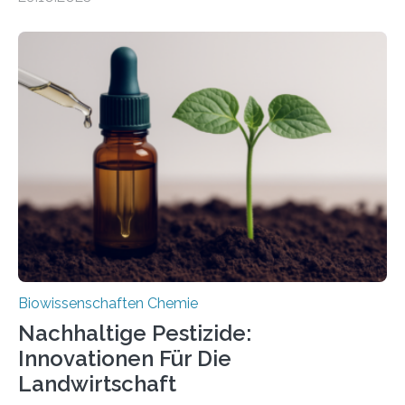
Forschende die bisher älteste bekannte Stechmücken-
Larve. Das kreidezeitliche Fossil stammt aus der
Region Kachin in Myanmar und hat sich in
ausgezeichnetem Zustand erhalten. Es konnte als neue
Art einer neuen Gattung beschrieben werden und trägt
nun den Namen Cretosabethes primaevus. Dieser erste
fossile Nachweis einer Stechmückenlarve in Bernstein
stellt gleichzeitig den ersten Fossilfund einer
Mückenlarve aus dem Mesozoikum dar, denn…
Biowissenschaften Chemie
Nachhaltige Pestizide:
Innovationen Für Die
Landwirtschaft