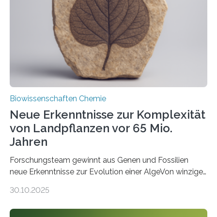
Saccharomyces cerevisiae entdeckt, der für die
Funktionsfähigkeit der Organellen entscheidend ist. Die
Studie wurde am 28. Oktober 2025 in der
Fachzeitschrift…
Biowissenschaften Chemie
Neue Erkenntnisse zur Komplexität
von Landpflanzen vor 65 Mio.
Jahren
Forschungsteam gewinnt aus Genen und Fossilien
neue Erkenntnisse zur Evolution einer AlgeVon winzigen
Moosen über filigrane Farne bis zu riesigen Bäumen –
30.10.2025
Landpflanzen zählen zu den komplexesten
fotosynthetischen Organismen der Erde. Ihre