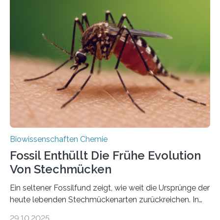
Geschichte beginnt jedoch eher unscheinbar: bei
Grünalgen, die vor Hunderten von Millionen Jahren
lebten. Unter den Vorfahren sticht eine Gruppe heraus,
die noch heute in der Natur vorkommt: die
Süßwasseralge Coleochaetophyceae. Einige Arten
dieser Gruppe bilden aus Zellfäden dichte Geflechte
mit scheibenförmiger Gestalt. Was auffällig ist: Die
nächsten…
Biowissenschaften Chemie
Fossil Enthüllt Die Frühe Evolution
Von Stechmücken
Ein seltener Fossilfund zeigt, wie weit die Ursprünge der
heute lebenden Stechmückenarten zurückreichen. In
99 Millionen Jahre altem Bernstein entdeckten LMU-
29.10.2025