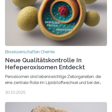
Biowissenschaften Chemie
Neue Qualitätskontrolle In
Hefeperoxisomen Entdeckt
Peroxisomen sind lebenswichtige Zellorganellen, die
eine zentrale Rolle im Lipidstoffwechsel und bei der
Entgiftung von Zellen spielen. Damit sie ihre Aufgaben
30.10.2025
erfüllen können, müssen zahlreiche Enzyme präzise in
ihr Inneres transportiert werden. Ein Forschungsteam
der Ruhr-Universität Bochum um Prof. Dr. Ralf Erdmann