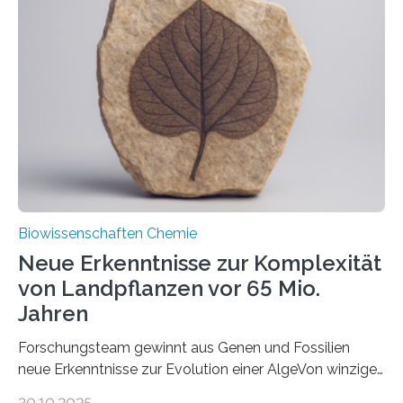
und Dr. Ismaila Francis Yusuf hat nun einen bislang
unbekannten Qualitätskontrollmechanismus des
peroxisomalen Proteintransports in der Bäckerhefe
Saccharomyces cerevisiae entdeckt, der für die
Funktionsfähigkeit der Organellen entscheidend ist. Die
Studie wurde am 28. Oktober 2025 in der
Fachzeitschrift…
Biowissenschaften Chemie
Neue Erkenntnisse zur Komplexität
von Landpflanzen vor 65 Mio.
Jahren
Forschungsteam gewinnt aus Genen und Fossilien
neue Erkenntnisse zur Evolution einer AlgeVon winzigen
Moosen über filigrane Farne bis zu riesigen Bäumen –