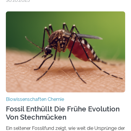
30.10.2025
Landpflanzen zählen zu den komplexesten
fotosynthetischen Organismen der Erde. Ihre
Geschichte beginnt jedoch eher unscheinbar: bei
Grünalgen, die vor Hunderten von Millionen Jahren
lebten. Unter den Vorfahren sticht eine Gruppe heraus,
die noch heute in der Natur vorkommt: die
Süßwasseralge Coleochaetophyceae. Einige Arten
dieser Gruppe bilden aus Zellfäden dichte Geflechte
mit scheibenförmiger Gestalt. Was auffällig ist: Die
nächsten…
Biowissenschaften Chemie
Fossil Enthüllt Die Frühe Evolution
Von Stechmücken
Ein seltener Fossilfund zeigt, wie weit die Ursprünge der