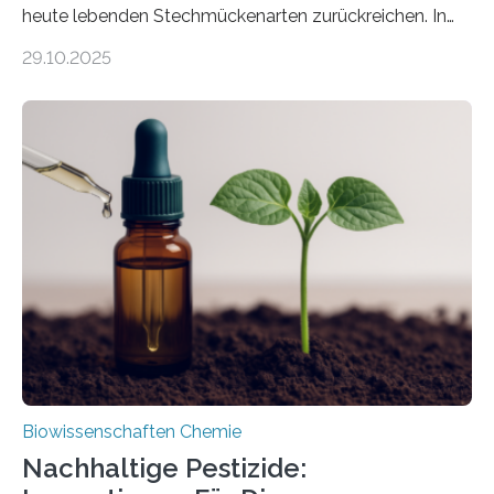
heute lebenden Stechmückenarten zurückreichen. In
99 Millionen Jahre altem Bernstein entdeckten LMU-
29.10.2025
Forschende die bisher älteste bekannte Stechmücken-
Larve. Das kreidezeitliche Fossil stammt aus der
Region Kachin in Myanmar und hat sich in
ausgezeichnetem Zustand erhalten. Es konnte als neue
Art einer neuen Gattung beschrieben werden und trägt
nun den Namen Cretosabethes primaevus. Dieser erste
fossile Nachweis einer Stechmückenlarve in Bernstein
stellt gleichzeitig den ersten Fossilfund einer
Mückenlarve aus dem Mesozoikum dar, denn…
Biowissenschaften Chemie
Nachhaltige Pestizide: