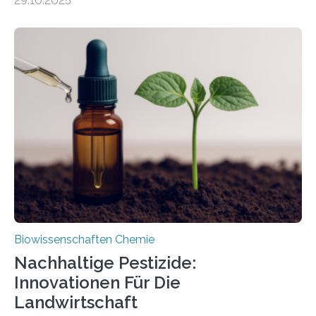
29.10.2025
Forschende die bisher älteste bekannte Stechmücken-
Larve. Das kreidezeitliche Fossil stammt aus der
Region Kachin in Myanmar und hat sich in
ausgezeichnetem Zustand erhalten. Es konnte als neue
Art einer neuen Gattung beschrieben werden und trägt
nun den Namen Cretosabethes primaevus. Dieser erste
fossile Nachweis einer Stechmückenlarve in Bernstein
stellt gleichzeitig den ersten Fossilfund einer
Mückenlarve aus dem Mesozoikum dar, denn…
Biowissenschaften Chemie
Nachhaltige Pestizide:
Innovationen Für Die
Landwirtschaft