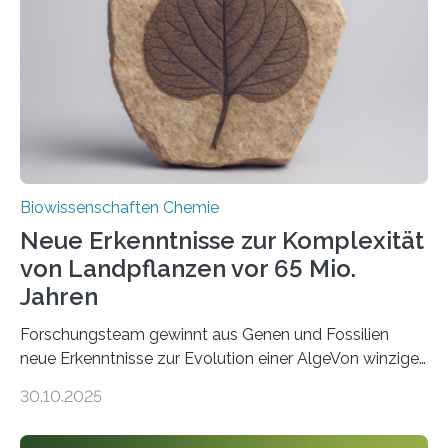
Saccharomyces cerevisiae entdeckt, der für die
Funktionsfähigkeit der Organellen entscheidend ist. Die
Studie wurde am 28. Oktober 2025 in der
Fachzeitschrift…
Biowissenschaften Chemie
Neue Erkenntnisse zur Komplexität
von Landpflanzen vor 65 Mio.
Jahren
Forschungsteam gewinnt aus Genen und Fossilien
neue Erkenntnisse zur Evolution einer AlgeVon winzigen
Moosen über filigrane Farne bis zu riesigen Bäumen –
30.10.2025
Landpflanzen zählen zu den komplexesten
fotosynthetischen Organismen der Erde. Ihre