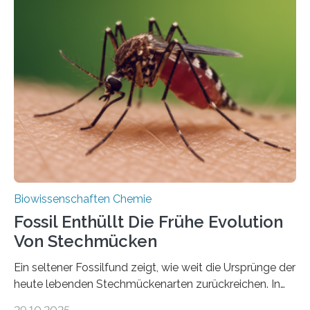
Geschichte beginnt jedoch eher unscheinbar: bei
Grünalgen, die vor Hunderten von Millionen Jahren
lebten. Unter den Vorfahren sticht eine Gruppe heraus,
die noch heute in der Natur vorkommt: die
Süßwasseralge Coleochaetophyceae. Einige Arten
dieser Gruppe bilden aus Zellfäden dichte Geflechte
mit scheibenförmiger Gestalt. Was auffällig ist: Die
nächsten…
Biowissenschaften Chemie
Fossil Enthüllt Die Frühe Evolution
Von Stechmücken
Ein seltener Fossilfund zeigt, wie weit die Ursprünge der
heute lebenden Stechmückenarten zurückreichen. In
99 Millionen Jahre altem Bernstein entdeckten LMU-