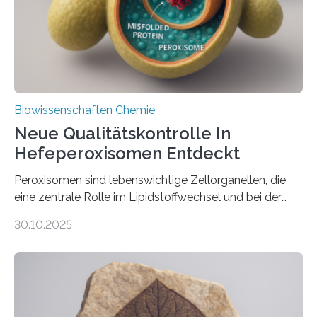
Biowissenschaften Chemie
Neue Qualitätskontrolle In
Hefeperoxisomen Entdeckt
Peroxisomen sind lebenswichtige Zellorganellen, die
eine zentrale Rolle im Lipidstoffwechsel und bei der
Entgiftung von Zellen spielen. Damit sie ihre Aufgaben
30.10.2025
erfüllen können, müssen zahlreiche Enzyme präzise in
ihr Inneres transportiert werden. Ein Forschungsteam
der Ruhr-Universität Bochum um Prof. Dr. Ralf Erdmann
und Dr. Ismaila Francis Yusuf hat nun einen bislang
unbekannten Qualitätskontrollmechanismus des
peroxisomalen Proteintransports in der Bäckerhefe