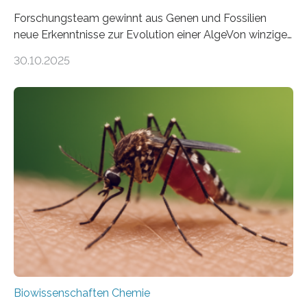
Forschungsteam gewinnt aus Genen und Fossilien
neue Erkenntnisse zur Evolution einer AlgeVon winzigen
Moosen über filigrane Farne bis zu riesigen Bäumen –
30.10.2025
Landpflanzen zählen zu den komplexesten
fotosynthetischen Organismen der Erde. Ihre
Geschichte beginnt jedoch eher unscheinbar: bei
Grünalgen, die vor Hunderten von Millionen Jahren
lebten. Unter den Vorfahren sticht eine Gruppe heraus,
die noch heute in der Natur vorkommt: die
Süßwasseralge Coleochaetophyceae. Einige Arten
dieser Gruppe bilden aus Zellfäden dichte Geflechte
mit scheibenförmiger Gestalt. Was auffällig ist: Die
nächsten…
Biowissenschaften Chemie