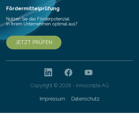
Gefahr erheblicher…
Fördermittelprüfung
Nutzen Sie das Förderpotenzial
in Ihrem Unternehmen optimal aus?
JETZT PRÜFEN
Copyright © 2026 - innoscripta AG
Impressum
Datenschutz