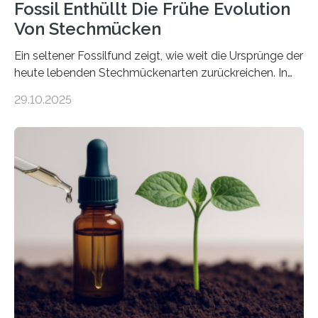
Fossil Enthüllt Die Frühe Evolution
Von Stechmücken
Ein seltener Fossilfund zeigt, wie weit die Ursprünge der
heute lebenden Stechmückenarten zurückreichen. In
99 Millionen Jahre altem Bernstein entdeckten LMU-
29.10.2025
Forschende die bisher älteste bekannte Stechmücken-
Larve. Das kreidezeitliche Fossil stammt aus der
Region Kachin in Myanmar und hat sich in
ausgezeichnetem Zustand erhalten. Es konnte als neue
Art einer neuen Gattung beschrieben werden und trägt
nun den Namen Cretosabethes primaevus. Dieser erste
fossile Nachweis einer Stechmückenlarve in Bernstein
stellt gleichzeitig den ersten Fossilfund einer
Mückenlarve aus dem Mesozoikum dar, denn…