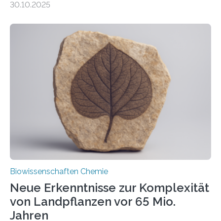
30.10.2025
erfüllen können, müssen zahlreiche Enzyme präzise in
ihr Inneres transportiert werden. Ein Forschungsteam
der Ruhr-Universität Bochum um Prof. Dr. Ralf Erdmann
und Dr. Ismaila Francis Yusuf hat nun einen bislang
unbekannten Qualitätskontrollmechanismus des
peroxisomalen Proteintransports in der Bäckerhefe
Saccharomyces cerevisiae entdeckt, der für die
Funktionsfähigkeit der Organellen entscheidend ist. Die
Studie wurde am 28. Oktober 2025 in der
Fachzeitschrift…
Biowissenschaften Chemie
Neue Erkenntnisse zur Komplexität
von Landpflanzen vor 65 Mio.
Jahren