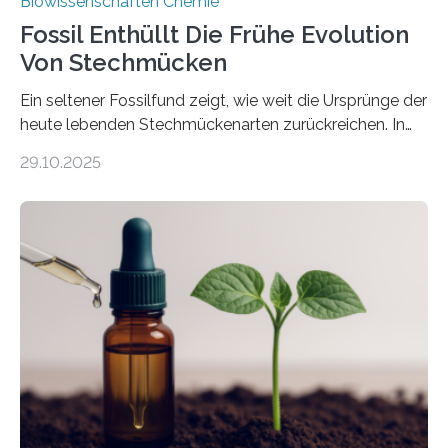
Biowissenschaften Chemie
Fossil Enthüllt Die Frühe Evolution
Von Stechmücken
Ein seltener Fossilfund zeigt, wie weit die Ursprünge der
heute lebenden Stechmückenarten zurückreichen. In
99 Millionen Jahre altem Bernstein entdeckten LMU-
29.10.2025
Forschende die bisher älteste bekannte Stechmücken-
Larve. Das kreidezeitliche Fossil stammt aus der
Region Kachin in Myanmar und hat sich in
ausgezeichnetem Zustand erhalten. Es konnte als neue
Art einer neuen Gattung beschrieben werden und trägt
nun den Namen Cretosabethes primaevus. Dieser erste
fossile Nachweis einer Stechmückenlarve in Bernstein
stellt gleichzeitig den ersten Fossilfund einer
Mückenlarve aus dem Mesozoikum dar, denn…