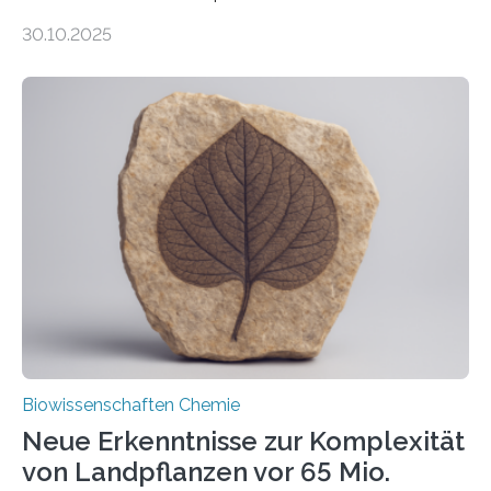
Entgiftung von Zellen spielen. Damit sie ihre Aufgaben
30.10.2025
erfüllen können, müssen zahlreiche Enzyme präzise in
ihr Inneres transportiert werden. Ein Forschungsteam
der Ruhr-Universität Bochum um Prof. Dr. Ralf Erdmann
und Dr. Ismaila Francis Yusuf hat nun einen bislang
unbekannten Qualitätskontrollmechanismus des
peroxisomalen Proteintransports in der Bäckerhefe
Saccharomyces cerevisiae entdeckt, der für die
Funktionsfähigkeit der Organellen entscheidend ist. Die
Studie wurde am 28. Oktober 2025 in der
Fachzeitschrift…
Biowissenschaften Chemie
Neue Erkenntnisse zur Komplexität
von Landpflanzen vor 65 Mio.