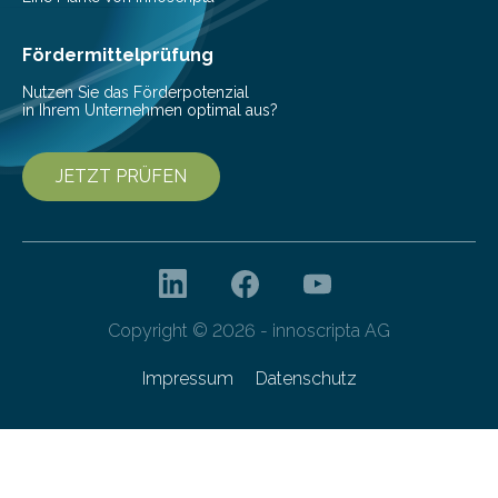
Ernährung zu sichern. Ohne sie besteht die weltweite
Gefahr erheblicher…
Fördermittelprüfung
Nutzen Sie das Förderpotenzial
in Ihrem Unternehmen optimal aus?
JETZT PRÜFEN
Copyright © 2026 - innoscripta AG
Impressum
Datenschutz