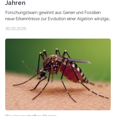
Jahren
Forschungsteam gewinnt aus Genen und Fossilien
neue Erkenntnisse zur Evolution einer AlgeVon winzigen
Moosen über filigrane Farne bis zu riesigen Bäumen –
30.10.2025
Landpflanzen zählen zu den komplexesten
fotosynthetischen Organismen der Erde. Ihre
Geschichte beginnt jedoch eher unscheinbar: bei
Grünalgen, die vor Hunderten von Millionen Jahren
lebten. Unter den Vorfahren sticht eine Gruppe heraus,
die noch heute in der Natur vorkommt: die
Süßwasseralge Coleochaetophyceae. Einige Arten
dieser Gruppe bilden aus Zellfäden dichte Geflechte
mit scheibenförmiger Gestalt. Was auffällig ist: Die
nächsten…