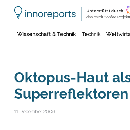
Wissenschaft & Technik
Informationstechnologie
Energie & Elektrotechnik
Unterstützt durch
das revolutionäre Proje
Wissenschaft & Technik
Technik
Weltwirts
Oktopus-Haut al
Superreflektoren
11 December 2006