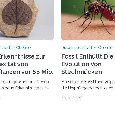
schaften Chemie
Biowissenschaften Chemie
rkenntnisse zur
Fossil Enthüllt Die
xität von
Evolution Von
lanzen vor 65 Mio.
Stechmücken
steam gewinnt aus Genen
Ein seltener Fossilfund zeigt
ien neue Erkenntnisse zur
die Ursprünge der heute le
einer AlgeVon winzigen
Stechmückenarten zurückrei
5
29.10.2025
r filigrane Farne bis zu
99 Millionen Jahre altem Ber
Bäumen – Landpflanzen
entdeckten LMU-Forschend
 den komplexesten
bisher älteste bekannte St