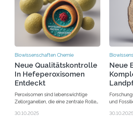
Biowissenschaften Chemie
Biowissen
Neue Qualitätskontrolle
Neue E
In Hefeperoxisomen
Komple
Entdeckt
Landpf
Jahren
Peroxisomen sind lebenswichtige
Forschung
Zellorganellen, die eine zentrale Rolle
und Fossil
im Lipidstoffwechsel und bei der
Evolution 
30.10.2025
30.10.202
Entgiftung von Zellen spielen. Damit
Moosen übe
sie ihre Aufgaben erfüllen können,
riesigen 
müssen zahlreiche Enzyme präzise in
zählen zu