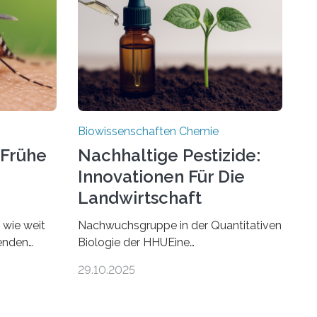
Biowissenschaften Chemie
 Frühe
Nachhaltige Pestizide:
Innovationen Für Die
Landwirtschaft
, wie weit
Nachwuchsgruppe in der Quantitativen
benden
Biologie der HHUEine
chen. In
Nachwuchsgruppe an der Heinrich-
29.10.2025
nstein
Heine-Universität Düsseldorf (HHU)
e die
wird in den kommenden fünf Jahren
echmücken-
erforschen, wie Bakterien auf