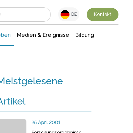
 Leben
Medien & Ereignisse
Interdisziplinäre Forschung
Veranstaltungsnachrichten
n Chemie
Gesellschaftswissenschaften
Kontakt
DE
eben
Medien & Ereignisse
Bildung
Meistgelesene
Artikel
25 April 2001
Forschungsergebnisse