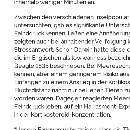
innerhalb weniger Minuten an.
Zwischen den verschiedenen Inselpopulati
untersuchten, gab es signifikante Untersc
Feinddruck kennen, ließen eine Annäherung
zeigten auch bei anhaltender Verfolgung k
Stressantwort. Schon Darwin hatte diese e
die im Englischen als low wariness bezeichn
Beagle 1835 beschrieben. Bei Meeresechs
kennen, aber einem geringerem Risiko ausg
Einfangen zu einem Anstieg in der Kortikos
Fluchtdistanz nahm nur bei jenen Tieren zu
worden waren. Dagegen reagierten Meere
Feinddruck leben, auf ein Harrasment-Exp
in der Kortikosteroid-Konzentration.
“Unsere Fangversuche zeigen, dass die Tie