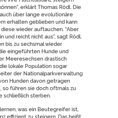
können”, erklärt Thomas Rödl. Die
r auch über lange evolutionäre
rn erhalten geblieben und kann
n diese wieder auftauchen. “Aber
n und reicht nicht aus”, sagt Rödl.
en bis zu sechsmal wieder
 die eingeführten Hunde und
der Meeresechsen drastisch
die lokale Population sogar
beiter der Nationalparkverwaltung
 von Hunden davon getragen
d, so führen sie doch oftmals zu
 schließlich sterben.
rnen, was ein Beutegreifer ist,
nz effizient zu steigern. Das heißt,