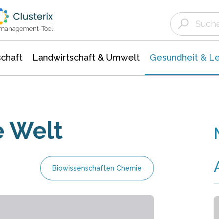
Landwirtschaft & Umwelt
Gesundheit &
Agrar- Forstwissenschaften
Biowissenschafte
Unternehmensmeldungen
Ökologie Umwelt- Naturschutz
ktmanagement-Tool
chaft
Landwirtschaft & Umwelt
Gesundheit & L
e Welt
Biowissenschaften Chemie