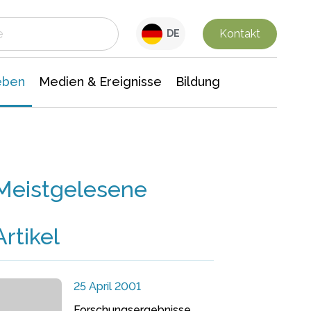
 Leben
Medien & Ereignisse
Interdisziplinäre Forschung
Veranstaltungsnachrichten
n Chemie
Gesellschaftswissenschaften
Kontakt
DE
eben
Medien & Ereignisse
Bildung
Meistgelesene
Artikel
25 April 2001
Forschungsergebnisse