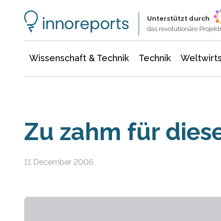
Wissenschaft & Technik
Informationstechnologie
Energie & Elektrotechnik
Unterstützt durch
das revolutionäre Proje
Wissenschaft & Technik
Technik
Weltwirts
Zu zahm für dies
11 December 2006